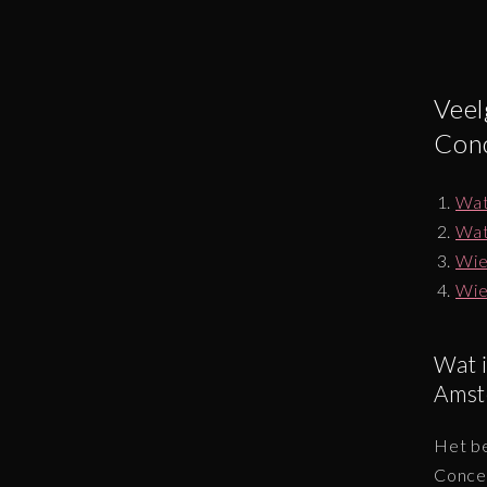
Veel
Conc
Wat
Wat
Wie
Wie
Wat 
Amst
Het b
Conce