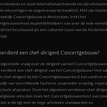
geschiedenis en staat internationaal bekend om zijn uitmunt
le uitvoeringen en ongeëvenaarde kwaliteit. Met zijn thuisba
ninklijk Concertgebouw in Amsterdam, trekt het
tgebouworkest muziekliefhebbers van over de hele wereld
dt het beschouwd als een cultureel icoon van de Nederlan
tad.
verdient een chef-dirigent Concertgebouw?
elgestelde vraag over de dirigent van het Concertgebouwo
t verdient een chef-dirigent van het Concertgebouw? Het sal
n chef-dirigent bij het Concertgebouworkest kan variëren en
elijk van verschillende factoren, waaronder ervaring, reputa
ctuele afspraken. Over het algemeen verdienen chef-dirige
estigieuze orkesten zoals het Concertgebouworkest een zee
s dat in lijn ligt met de hoge artistieke standaarden en