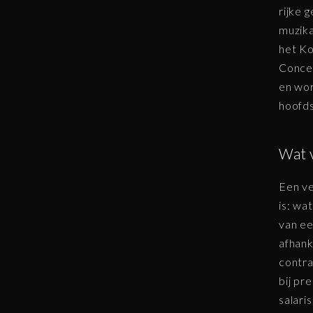
rijke 
muzika
het Ko
Concer
en wor
hoofds
Wat 
Een ve
is: wa
van ee
afhank
contra
bij pr
salari