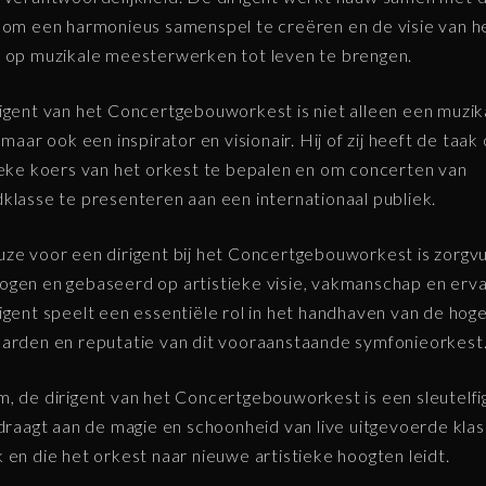
 om een harmonieus samenspel te creëren en de visie van h
 op muzikale meesterwerken tot leven te brengen.
igent van het Concertgebouworkest is niet alleen een muzik
, maar ook een inspirator en visionair. Hij of zij heeft de taa
ieke koers van het orkest te bepalen en om concerten van
klasse te presenteren aan een internationaal publiek.
ze voor een dirigent bij het Concertgebouworkest is zorgvu
gen en gebaseerd op artistieke visie, vakmanschap en erva
igent speelt een essentiële rol in het handhaven van de hog
arden en reputatie van dit vooraanstaande symfonieorkest
, de dirigent van het Concertgebouworkest is een sleutelfi
jdraagt aan de magie en schoonheid van live uitgevoerde kla
 en die het orkest naar nieuwe artistieke hoogten leidt.