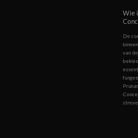
Wie 
Conc
De con
binnen
van de
beklee
essent
fungee
Prunar
Concer
streve