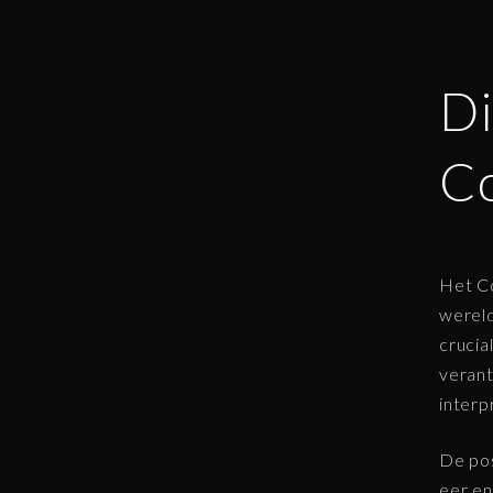
Di
C
Het Co
werel
crucia
verant
interp
De pos
eer en