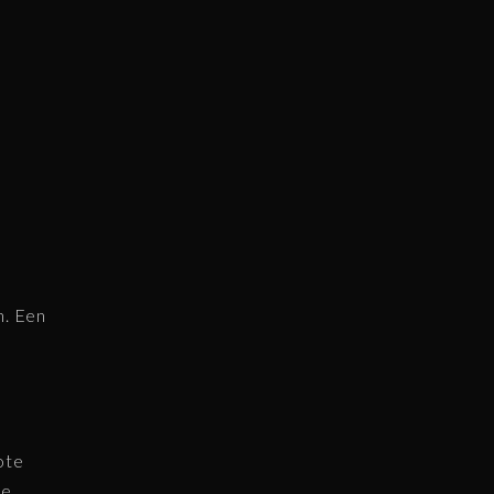
n. Een
ote
de