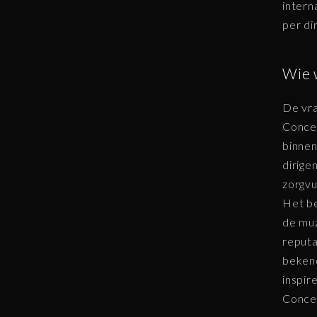
intern
per di
Wie 
De vra
Concer
binnen
dirige
zorgvu
Het be
de muz
reputa
bekend
inspir
Concer