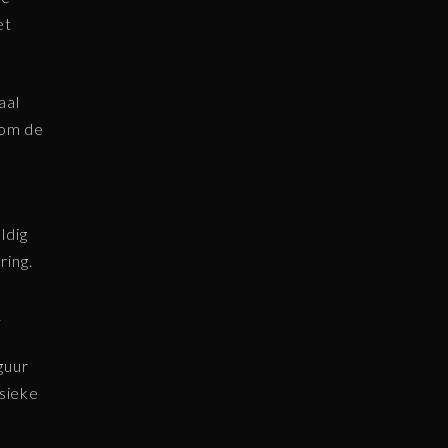
et
aal
k om de
ldig
ring.
e
.
guur
ssieke