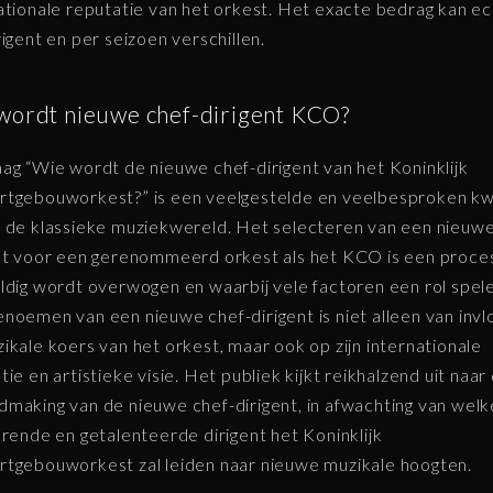
ationale reputatie van het orkest. Het exacte bedrag kan e
rigent en per seizoen verschillen.
wordt nieuwe chef-dirigent KCO?
ag “Wie wordt de nieuwe chef-dirigent van het Koninklijk
tgebouworkest?” is een veelgestelde en veelbesproken kw
 de klassieke muziekwereld. Het selecteren van een nieuwe
nt voor een gerenommeerd orkest als het KCO is een proce
ldig wordt overwogen en waarbij vele factoren een rol spel
noemen van een nieuwe chef-dirigent is niet alleen van inv
ikale koers van het orkest, maar ook op zijn internationale
tie en artistieke visie. Het publiek kijkt reikhalzend uit naar
making van de nieuwe chef-dirigent, in afwachting van welk
erende en getalenteerde dirigent het Koninklijk
tgebouworkest zal leiden naar nieuwe muzikale hoogten.