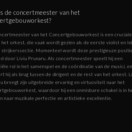
is de concertmeester van het
ertgebouworkest?
certmeester van het Concertgebouworkest is een cruciale 
 het orkest, die vaak wordt gezien als de eerste violist en le
 strijkerssectie. Momenteel wordt deze prestigieuze positi
d door Liviu Prunaru. Als concertmeester speelt hij een
iële rol in het samenspel en de coördinatie van de musici, e
rt hij als brug tussen de dirigent en de rest van het orkest. L
u brengt zijn uitgebreide ervaring en virtuositeit naar het
tgebouworkest, waardoor hij een onmisbare schakel is in h
n naar muzikale perfectie en artistieke excellentie.