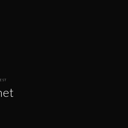
EST
het