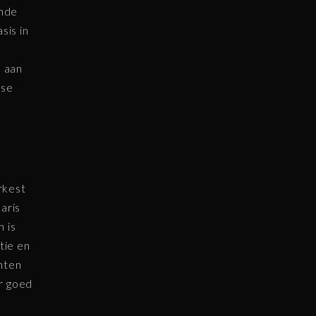
ende
sis in
 aan
dse
rkest
aris
 is
tie en
nten
r goed