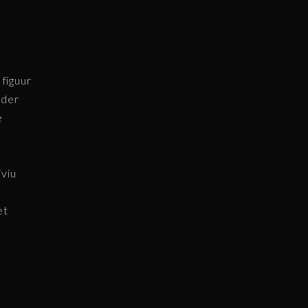
figuur
ider
e
n
iviu
et