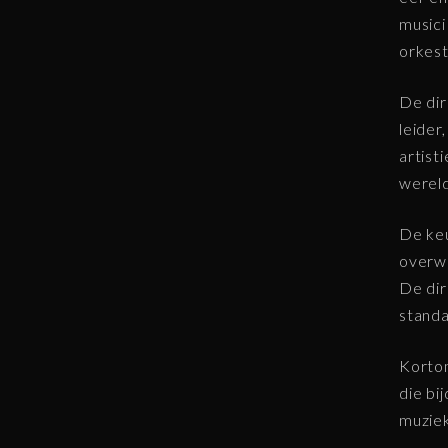
musici
orkest
De dir
leider
artist
wereld
De keu
overwo
De dir
standa
Kortom
die bi
muziek