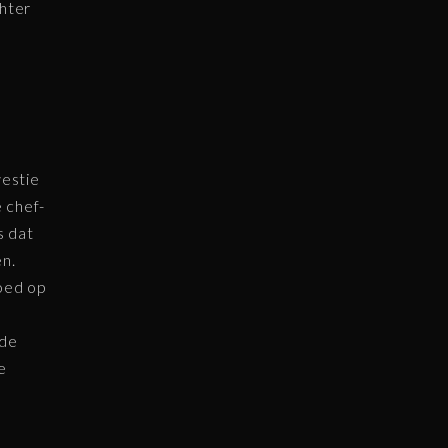
chter
estie
 chef-
s dat
en.
loed op
 de
e