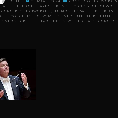
SOFILBE
20 MAART 2024
CONCERTGEBOUWORKES
M
ARTISTIEKE KOERS
ARTISTIEKE VISIE
CONCERTGEBOUWORK
T CONCERTGEBOUWORKEST
HARMONIEUS SAMENSPEL
KLASSI
KLIJK CONCERTGEBOUW
MUSICI
MUZIKALE INTERPRETATIE
R
SYMFONIEORKEST
UITVOERINGEN
WERELDKLASSE CONCERT