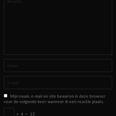
e
a
g
e
r
e
n
N
a
a
E
m
-
*
m
Mijn naam, e-mail en site bewaren in deze browser
a
voor de volgende keer wanneer ik een reactie plaats.
i
l
+
4
=
13