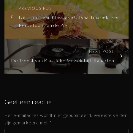
PREVIOUS POST
De Troost van Klassieke Uitvaartmuziek: Een
Eerbetoon aan de Ziel
NEXT POST
De Troost van Klassieke Muziek bij Uitvaarten
Geef een reactie
Het e-mailadres wordt niet gepubliceerd.
Vereiste velden
zijn gemarkeerd met
*
R