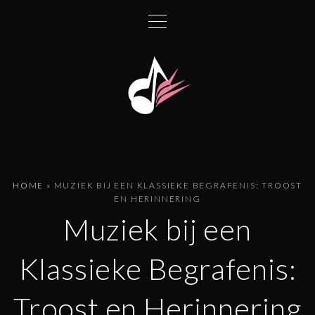
G
a
n
a
a
r
d
e
i
n
HOME
»
MUZIEK BIJ EEN KLASSIEKE BEGRAFENIS: TROOST
h
EN HERINNERING
o
Muziek bij een
u
d
Klassieke Begrafenis:
Troost en Herinnering