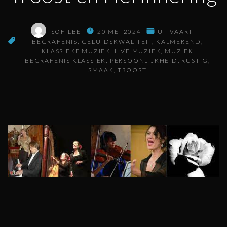
SOFILBE
20 MEI 2024
UITVAART
BEGRAFENIS
GELUIDSKWALITEIT
KALMEREND
KLASSIEKE MUZIEK
LIVE MUZIEK
MUZIEK
BEGRAFENIS KLASSIEK
PERSOONLIJKHEID
RUSTIG
SMAAK
TROOST