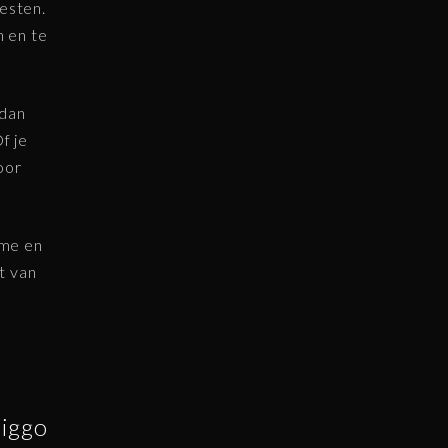
esten.
 en te
 dan
f je
oor
ome en
t van
Ziggo