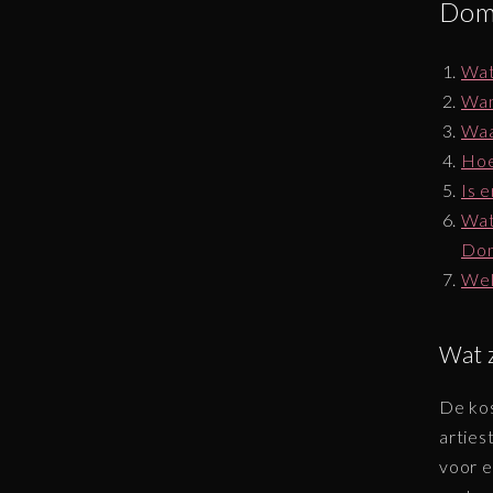
Dom
Wat
Wan
Waa
Hoe
Is 
Wat
Do
Wel
Wat 
De kos
arties
voor e