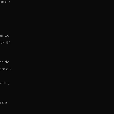
van de
en Ed
ouk en
an de
 om elk
aring
n de