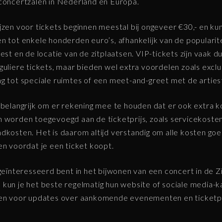
concertzalen in Nederland en Europa.
jzen voor tickets beginnen meestal bij ongeveer €30,- en ku
n tot enkele honderden euro’s, afhankelijk van de popularit
iest en de locatie van de zitplaatsen. VIP-tickets zijn vaak d
guliere tickets, maar bieden wel extra voordelen zoals excl
g tot speciale ruimtes of een meet-and-greet met de arties
 belangrijk om er rekening mee te houden dat er ook extra 
 worden toegevoegd aan de ticketprijs, zoals servicekosten
dkosten. Het is daarom altijd verstandig om alle kosten goe
en voordat je een ticket koopt.
 geïnteresseerd bent in het bijwonen van een concert in de Z
kun je het beste regelmatig hun website of sociale media-k
en voor updates over aankomende evenementen en ticketpr