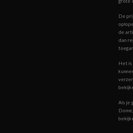
grote 
De pri
oplope
de art
dan re
toegan
Het is
kunnen
verzen
bekijk
Als je
Dome, 
bekijk