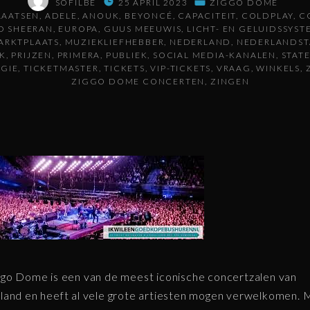
SOFILBE
25 APRIL 2023
ZIGGO DOME
PLAATSEN
ADELE
ANOUK
BEYONCÉ
CAPACITEIT
COLDPLAY
C
D SHEERAN
EUROPA
GUUS MEEUWIS
LICHT- EN GELUIDSSYS
ARKTPLAATS
MUZIEKLIEFHEBBER
NEDERLAND
NEDERLANDST
K
PRIJZEN
PRIMERA
PUBLIEK
SOCIAL MEDIA-KANALEN
STAT
GIE
TICKETMASTER
TICKETS
VIP-TICKETS
VRAAG
WINKELS
ZIGGO DOME CONCERTEN
ZINGEN
go Dome is een van de meest iconische concertzalen van
and en heeft al vele grote artiesten mogen verwelkomen. 