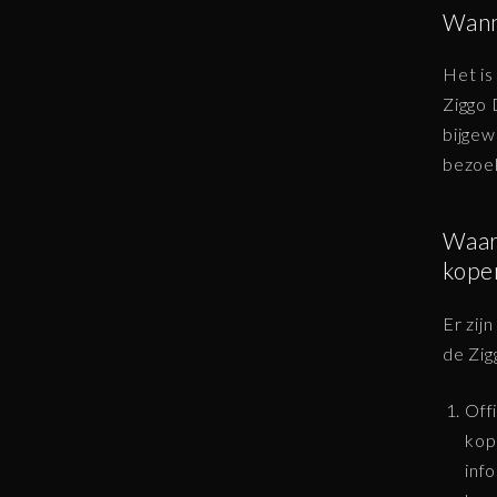
Wann
Het is
Ziggo 
bijgew
bezoek
Waar 
kope
Er zij
de Zig
Off
kop
inf