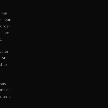
nnen
eit van
uurder
usieve
t.
kosten
 of
d te
iggo
analen
ijzen.