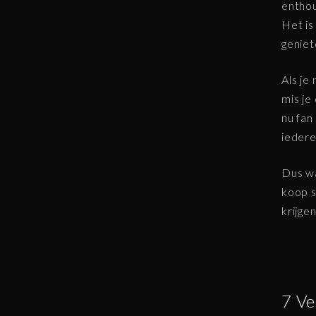
enthou
Het is
geniet
Als je
mis je 
nu fan
iedere
Dus wa
koop s
krijgen
7 Ve