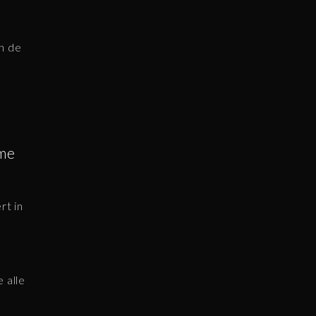
n de
ome
rt in
 alle