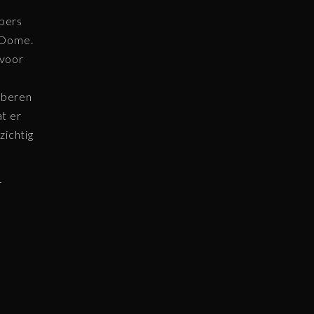
opers
o Dome.
 voor
oberen
at er
zichtig
r