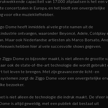
ndrukwekkende capaciteit van 17.000 zitplaatsen is het een 
te concertzalen in Europa, en het biedt een onvergetelijke
ng voor elke muziekliefhebber.
go Dome heeft inmiddels al vele grote namen uit de
industrie ontvangen, waaronder Beyoncé, Adele, Coldplay 
n. Maar ook Nederlandse artiesten als Marco Borsato, An
eeuwis hebben hier al vele succesvolle shows gegeven.
 Ziggo Dome zo bijzonder maakt, is niet alleen de grootte v
maar ook de state-of-the-art technologie die wordt gebruikt
t tot leven te brengen. Met zijn geavanceerde licht- en
ssystemen zorgt de Ziggo Dome voor een onvergetelijke erv
lke bezoeker.
et is niet alleen de technologie die indruk maakt. De sfeer i
Dome is altijd geweldig, met een publiek dat bestaat uit