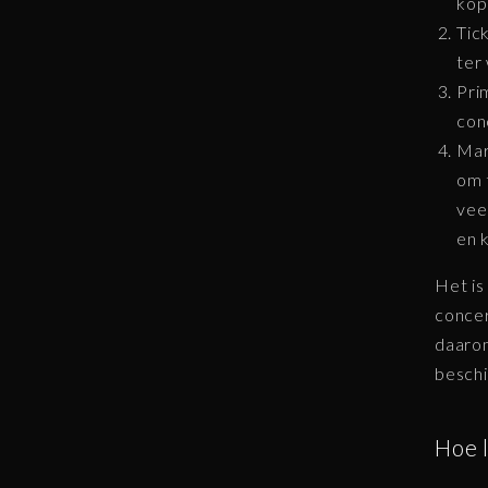
kop
Tic
ter
Pri
con
Mar
om 
vee
en 
Het is
concer
daarom
beschi
Hoe 