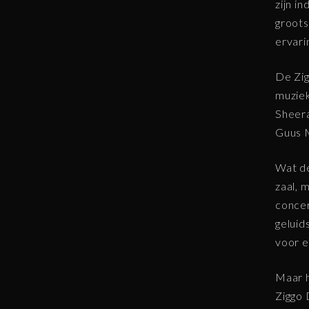
zijn i
groots
ervari
De Zig
muziek
Sheera
Guus M
Wat de
zaal, 
concer
geluid
voor e
Maar h
Ziggo 