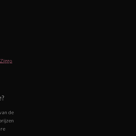
 Ziggo
e?
 van de
prijzen
ere