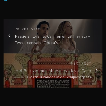
PREVIOUS POST
Passie en Drama: Carmen en La Traviata –
Twee Iconische Opera’s
NEXT POST
Het Betoverende Meesterwerk van Carlo
Gozzi: Turandot in de Schijnwerpers