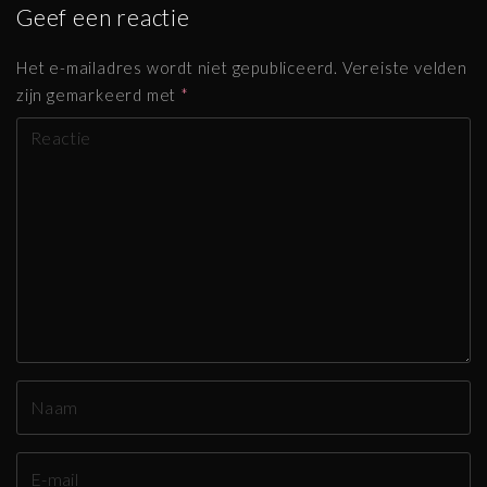
Geef een reactie
Het e-mailadres wordt niet gepubliceerd.
Vereiste velden
zijn gemarkeerd met
*
R
e
a
g
e
r
e
n
N
a
a
E
m