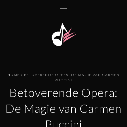
G
a
n
a
a
r
d
e
i
n
HOME
»
BETOVERENDE OPERA: DE MAGIE VAN CARMEN
h
PUCCINI
o
Betoverende Opera:
u
d
De Magie van Carmen
Puccini