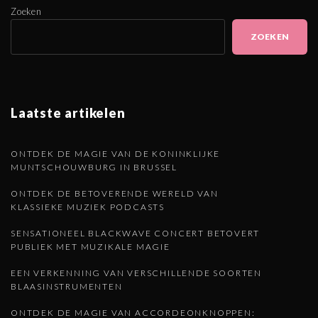
p
l
Zoeken
a
ZOEKEN
g
g
i
e
n
Laatste artikelen
a
n
t
d
ONTDEK DE MAGIE VAN DE KONINKLIJKE
i
MUNTSCHOUWBURG IN BRUSSEL
o
e
ONTDEK DE BETOVERENDE WERELD VAN
n
KLASSIEKE MUZIEK PODCASTS
p
SENSATIONEEL BLACKWAVE CONCERT BETOVERT
PUBLIEK MET MUZIKALE MAGIE
a
EEN VERKENNING VAN VERSCHILLENDE SOORTEN
BLAASINSTRUMENTEN
g
ONTDEK DE MAGIE VAN ACCORDEONKNOPPEN: