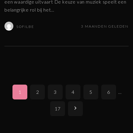
een waardige uitvaart De keuze van muziek speelt een
belangrijke rol bij het
…
3 MAANDEN GELEDEN
SOFILBE
P
1
2
3
4
5
6
…
o
s
V
17
t
o
s