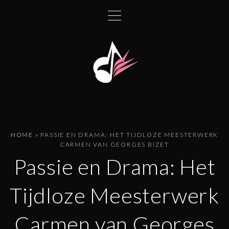
G
a
n
a
a
r
d
e
i
n
HOME
»
PASSIE EN DRAMA: HET TIJDLOZE MEESTERWERK
h
CARMEN VAN GEORGES BIZET
o
Passie en Drama: Het
u
d
Tijdloze Meesterwerk
Carmen van Georges