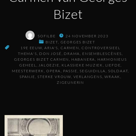
Bizet
SOFILBE
24 NOVEMBER 2023
BIZET
GEORGES BIZET
19E EEUW
ARIA'S
CARMEN
CONTROVERSIEEL
THEMA'S
DON JOSÉ
DRAMA
ENSEMBLESCÈNES
GEORGES BIZET CARMEN
HABANERA
HARMONIEUS
GEHEEL
JALOEZIE
KLASSIEKE MUZIEK
LIEFDE
MEESTERWERK
OPERA
PASSIE
SEGUIDILLA
SOLDAAT
SPANJE
STERKE VROUW
VERLANGENS
WRAAK
ZIGEUNERIN