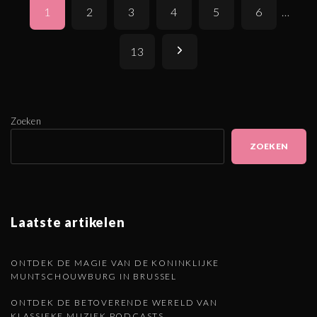
P
1
2
3
4
5
6
…
o
s
V
13
t
o
s
p
l
Zoeken
a
ZOEKEN
g
g
i
e
n
Laatste artikelen
a
n
t
d
ONTDEK DE MAGIE VAN DE KONINKLIJKE
i
MUNTSCHOUWBURG IN BRUSSEL
o
e
ONTDEK DE BETOVERENDE WERELD VAN
KLASSIEKE MUZIEK PODCASTS