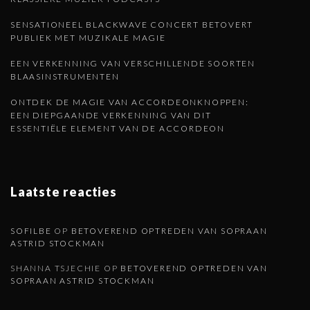
n
p
SENSATIONEEL BLACKWAVE CONCERT BETOVERT
PUBLIEK MET MUZIKALE MAGIE
a
EEN VERKENNING VAN VERSCHILLENDE SOORTEN
BLAASINSTRUMENTEN
g
ONTDEK DE MAGIE VAN ACCORDEONKNOPPEN:
EEN DIEPGAANDE VERKENNING VAN DIT
i
ESSENTIËLE ELEMENT VAN DE ACCORDEON
n
a
Laatste reacties
SOFILBE
OP
BETOVEREND OPTREDEN VAN SOPRAAN
ASTRID STOCKMAN
SHANNA TSJECHIE
OP
BETOVEREND OPTREDEN VAN
SOPRAAN ASTRID STOCKMAN