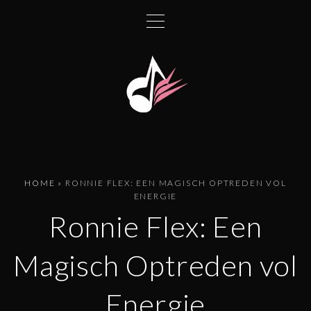
G
a
n
a
a
r
d
e
i
n
HOME
»
RONNIE FLEX: EEN MAGISCH OPTREDEN VOL
h
ENERGIE
o
Ronnie Flex: Een
u
d
Magisch Optreden vol
Energie