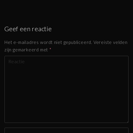
Geef een reactie
Het e-mailadres wordt niet gepubliceerd.
Vereiste velden
zijn gemarkeerd met
*
R
e
a
g
e
r
e
n
N