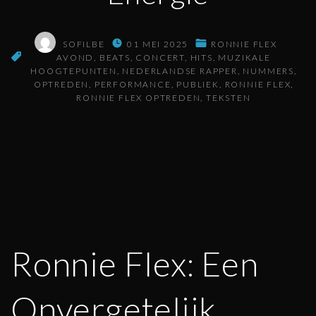
SOFILBE
01 MEI 2025
RONNIE FLEX
AVOND
BEATS
CONCERT
HITS
MUZIKALE
HOOGTEPUNTEN
NEDERLANDSE RAPPER
NUMMERS
OPTREDEN
PERFORMANCE
PUBLIEK
RONNIE FLEX
RONNIE FLEX OPTREDEN
TEKSTEN
Ronnie Flex: Een
Onvergetelijk