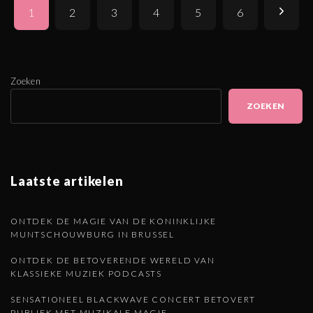
P
V
1
2
3
4
5
6
o
s
o
t
l
Zoeken
s
ZOEKEN
p
g
a
e
g
i
Laatste artikelen
n
n
d
ONTDEK DE MAGIE VAN DE KONINKLIJKE
a
MUNTSCHOUWBURG IN BRUSSEL
t
e
ONTDEK DE BETOVERENDE WERELD VAN
i
KLASSIEKE MUZIEK PODCASTS
o
p
SENSATIONEEL BLACKWAVE CONCERT BETOVERT
PUBLIEK MET MUZIKALE MAGIE