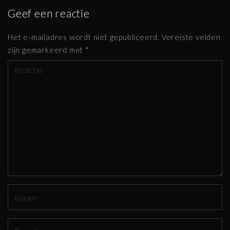
Geef een reactie
Het e-mailadres wordt niet gepubliceerd.
Vereiste velden
zijn gemarkeerd met
*
R
e
a
g
e
r
e
n
N
a
a
E
m