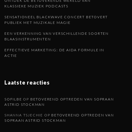
ONTDEK DE BETOVERENDE WERELD VAN
n
KLASSIEKE MUZIEK PODCASTS
p
SENSATIONEEL BLACKWAVE CONCERT BETOVERT
PUBLIEK MET MUZIKALE MAGIE
a
EEN VERKENNING VAN VERSCHILLENDE SOORTEN
BLAASINSTRUMENTEN
g
EFFECTIEVE MARKETING: DE AIDA FORMULE IN
ACTIE
i
n
Laatste reacties
a
SOFILBE
OP
BETOVEREND OPTREDEN VAN SOPRAAN
ASTRID STOCKMAN
SHANNA TSJECHIE
OP
BETOVEREND OPTREDEN VAN
SOPRAAN ASTRID STOCKMAN