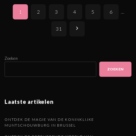
P
1
2
3
4
5
6
…
o
s
V
31
t
o
s
p
l
Zoeken
a
ZOEKEN
g
g
i
e
n
Laatste artikelen
a
n
t
d
ONTDEK DE MAGIE VAN DE KONINKLIJKE
i
MUNTSCHOUWBURG IN BRUSSEL
o
e