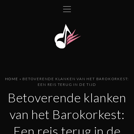
G
a
n
a
a
r
d
e
i
n
HOME
»
BETOVERENDE KLANKEN VAN HET BAROKORKEST:
h
EEN REIS TERUG IN DE TIJD
o
Betoverende klanken
u
d
van het Barokorkest:
Een reis terug in de