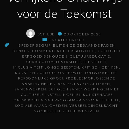
voor de Toekomst
SOFILBE
28 OKTOBER 2023
UNCATEGORIZED
BREDER BEGRIP
BUITEN DE GEBAANDE PADEN
DENKEN
COMMUNICATIE
CREATIVITEIT
CULTUREEL
ERFGOED BEHOUDEN
CULTUUREDUCATIE
CURRICULUM
DIVERSITEIT
IDENTITEIT
INCLUSIVITEIT
JONGE GEESTEN
KRITISCH DENKEN
KUNST EN CULTUUR
ONDERWIJS
ONTWIKKELING
PERSOONLIJKE GROEI
PROBLEEMOPLOSSENDE
VAARDIGHEDEN
RESPECT VOOR ANDEREN
SAMENWERKEN
SCHOLEN SAMENWERKINGEN MET
CULTURELE INSTELLINGEN EN KUNSTENAARS
ONTWIKKELEN VAN PROGRAMMA'S VOOR STUDENT
SOCIALE VAARDIGHEDEN
VERBEELDINGSKRACHT
VOORDELEN
ZELFBEWUSTZIJN