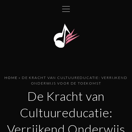
G
a
n
a
a
r
d
e
i
n
HOME
»
DE KRACHT VAN CULTUUREDUCATIE: VERRIJKEND
h
ONDERWIJS VOOR DE TOEKOMST
o
De Kracht van
u
d
Cultuureducatie:
Verrijkend Onderwijs