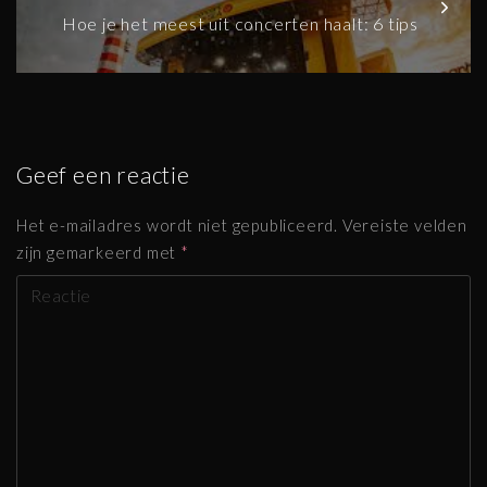
Hoe je het meest uit concerten haalt: 6 tips
Geef een reactie
Het e-mailadres wordt niet gepubliceerd.
Vereiste velden
zijn gemarkeerd met
*
R
e
a
g
e
r
e
n