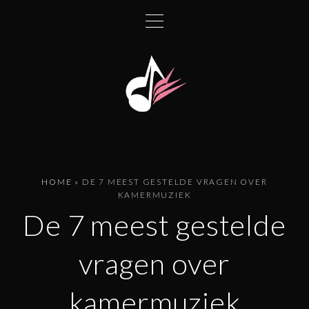
G
a
n
a
a
r
d
e
i
n
HOME
»
DE 7 MEEST GESTELDE VRAGEN OVER
h
KAMERMUZIEK
o
De 7 meest gestelde
u
d
vragen over
kamermuziek