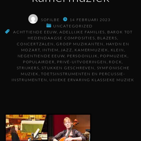
SOFILBE
14 FEBRUARI 2023
UNCATEGORIZED
ACHTTIENDE EEUW
ADELLIJKE FAMILIES
BAROK TOT
HEDENDAAGSE COMPOSITIES
BLAZERS
CONCERTZALEN
GROEP MUZIKANTEN
HAYDN EN
MOZART
INTIEM
JAZZ
KAMERMUZIEK
KLEIN
NEGENTIENDE EEUW
PERSOONLIJK
POPMUZIEK
POPULAIRDER
PRIVÉ-UITVOERINGEN
ROCK
STRIJKERS
STUKKEN GESCHREVEN
SYMFONISCHE
MUZIEK
TOETSINSTRUMENTEN EN PERCUSSIE-
INSTRUMENTEN
UNIEKE ERVARING KLASSIEKE MUZIEK