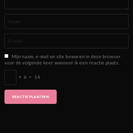
N
a
a
E
m
-
*
m
Mijn naam, e-mail en site bewaren in deze browser
a
voor de volgende keer wanneer ik een reactie plaats.
i
l
+
6
=
14
*