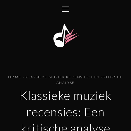
G
a
n
a
a
r
d
e
i
n
HOME
»
KLASSIEKE MUZIEK RECENSIES: EEN KRITISCHE
h
ANALYSE
o
Klassieke muziek
u
d
recensies: Een
kritische analyse