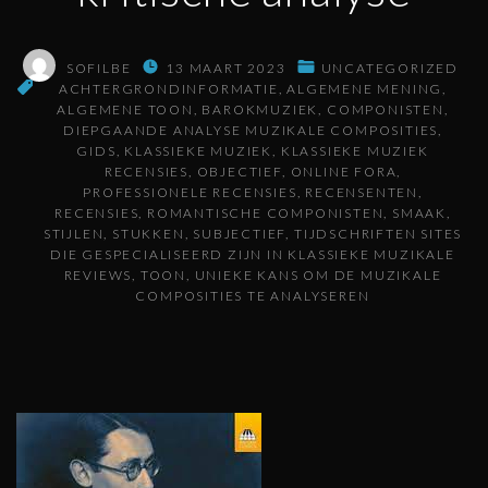
SOFILBE
13 MAART 2023
UNCATEGORIZED
ACHTERGRONDINFORMATIE
ALGEMENE MENING
ALGEMENE TOON
BAROKMUZIEK
COMPONISTEN
DIEPGAANDE ANALYSE MUZIKALE COMPOSITIES
GIDS
KLASSIEKE MUZIEK
KLASSIEKE MUZIEK
RECENSIES
OBJECTIEF
ONLINE FORA
PROFESSIONELE RECENSIES
RECENSENTEN
RECENSIES
ROMANTISCHE COMPONISTEN
SMAAK
STIJLEN
STUKKEN
SUBJECTIEF
TIJDSCHRIFTEN SITES
DIE GESPECIALISEERD ZIJN IN KLASSIEKE MUZIKALE
REVIEWS
TOON
UNIEKE KANS OM DE MUZIKALE
COMPOSITIES TE ANALYSEREN