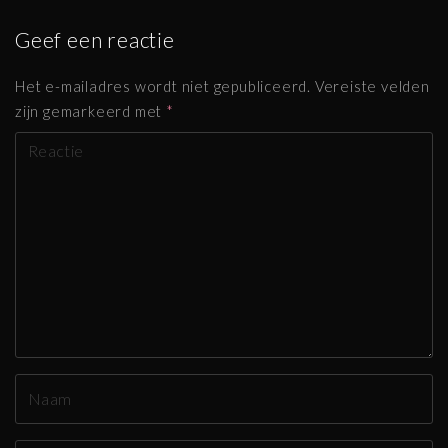
Geef een reactie
Het e-mailadres wordt niet gepubliceerd.
Vereiste velden
zijn gemarkeerd met
*
R
e
a
g
e
r
e
n
N
a
a