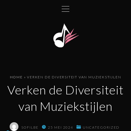
G
a
n
a
a
r
d
e
i
n
HOME
»
VERKEN DE DIVERSITEIT VAN MUZIEKSTIJLEN
h
Verken de Diversiteit
o
u
van Muziekstijlen
d
SOFILBE
25 MEI 2024
UNCATEGORIZED