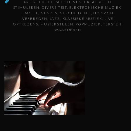
ARTISTIEKE PERSPECTIEVEN
CREATIVITEIT
STIMULEREN
DIVERSITEIT
ELEKTRONISCHE MUZIEK
EMOTIE
GENRES
GESCHIEDENIS
HORIZON
VERBREDEN
JAZZ
KLASSIEKE MUZIEK
LIVE
OPTREDENS
MUZIEKSTIJLEN
POPMUZIEK
TEKSTEN
WAARDEREN