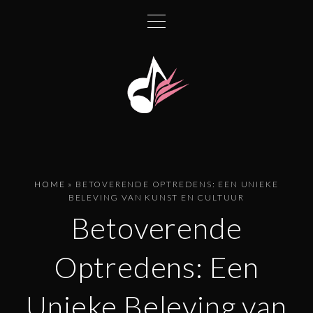
G
a
n
a
a
r
d
e
i
n
HOME
»
BETOVERENDE OPTREDENS: EEN UNIEKE
h
BELEVING VAN KUNST EN CULTUUR
o
Betoverende
u
d
Optredens: Een
Unieke Beleving van