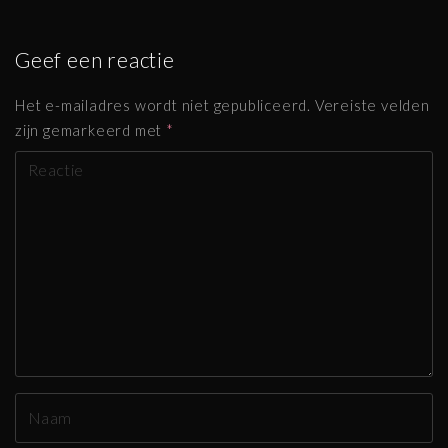
Geef een reactie
Het e-mailadres wordt niet gepubliceerd.
Vereiste velden
zijn gemarkeerd met
*
R
e
a
g
e
r
e
n
N
a