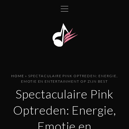
G
a
n
a
a
r
d
e
i
n
HOME
»
SPECTACULAIRE PINK OPTREDEN: ENERGIE,
h
EMOTIE EN ENTERTAINMENT OP ZIJN BEST
o
Spectaculaire Pink
u
d
Optreden: Energie,
Emotie en