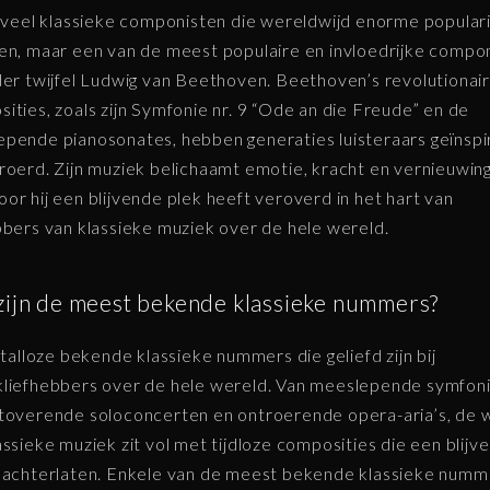
n veel klassieke componisten die wereldwijd enorme populari
en, maar een van de meest populaire en invloedrijke compo
der twijfel Ludwig van Beethoven. Beethoven’s revolutionai
ities, zoals zijn Symfonie nr. 9 “Ode an die Freude” en de
pende pianosonates, hebben generaties luisteraars geïnsp
roerd. Zijn muziek belichaamt emotie, kracht en vernieuwing
or hij een blijvende plek heeft veroverd in het hart van
bbers van klassieke muziek over de hele wereld.
zijn de meest bekende klassieke nummers?
n talloze bekende klassieke nummers die geliefd zijn bij
liefhebbers over de hele wereld. Van meeslepende symfon
toverende soloconcerten en ontroerende opera-aria’s, de 
assieke muziek zit vol met tijdloze composities die een blijv
 achterlaten. Enkele van de meest bekende klassieke numm