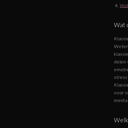
Wat
Wat 
Klassi
Wetens
klassi
delen 
emotie
stress
Klassi
voor o
mental
Welke