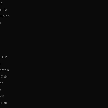
ne
ende
lijven
n
 zijn
en
erten
 “Ode
ine
e
eke
en en