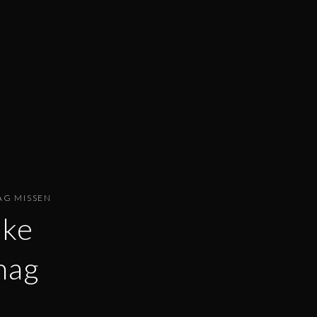
AG MISSEN
eke
mag