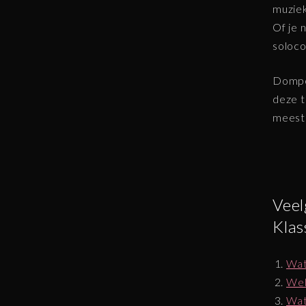
muziek
Of je 
soloco
Dompel
deze t
meeste
Veel
Klas
Wat
Wel
Wat