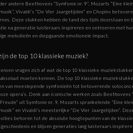
nder andere Beethovens “Symfonie nr. 9”, Mozarts “Eine klei
usik”, Vivaldi’s “De Vier Jaargetijden” en Chopins betover
nes. Deze stukken hebben de tand des tijds doorstaan en b
tie na generatie luisteraars inspireren en ontroeren met hu
ige melodieën en diepgaande emotionele impact.
ijn de top 10 klassieke muziek?
ensen vragen zich af wat de top 10 klassieke muziekstukken
 absoluut moeten kennen. De top 10 klassieke muziekstukk
ren van meeslepende symfonieën tot betoverende soloconc
dloze opera’s. Denk aan iconische werken zoals Beethovens
 Freude” uit Symfonie nr. 9, Mozarts sprankelende “Eine kle
usik” en Vivaldi’s meesterlijke “De Vier Jaargetijden”. Dez
ities behoren tot de absolute hoogtepunten van de klassi
geschiedenis en blijven generaties lang luisteraars inspirer