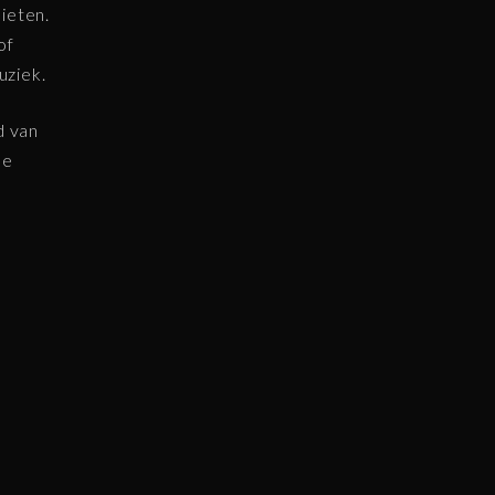
ieten.
of
uziek.
d van
de