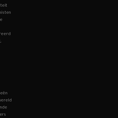
teit
nisten
re
ireerd
,
ieën
wereld
ende
ers