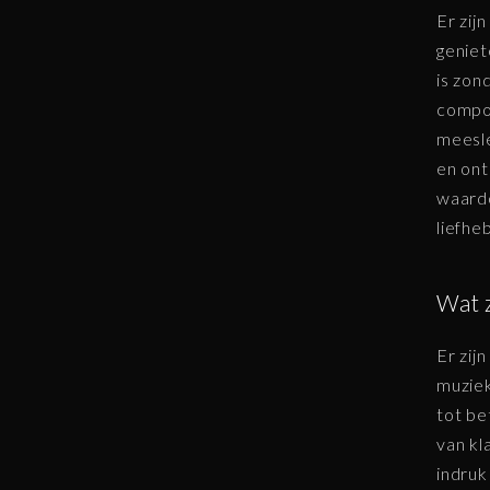
Er zij
geniet
is zon
compos
meesle
en ont
waardo
liefhe
Wat 
Er zij
muziek
tot be
van kl
indruk