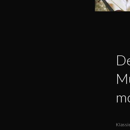
De
Mu
m
Klassi