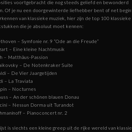
ities voortgebracht die nog steeds geliefd en bewonderd
. Of je nu een doorgewinterde liefhebber bent of net begi
rkennen van klassieke muziek, hier zijn de top 100 klassieke
stukken die je absoluut moet kennen:
thoven – Symfonie nr. 9 “Ode an die Freude”
art – Eine kleine Nachtmusik
h – Matthäus-Passion
aikovsky – De Notenkraker Suite
aldi – De Vier Jaargetijden
di – La Traviata
pin – Nocturnes
auss – An der schönen blauen Donau
cini – Nessun Dorma uit Turandot
hmaninoff – Pianoconcert nr. 2
ijst is slechts een kleine greep uit de rijke wereld van klassi