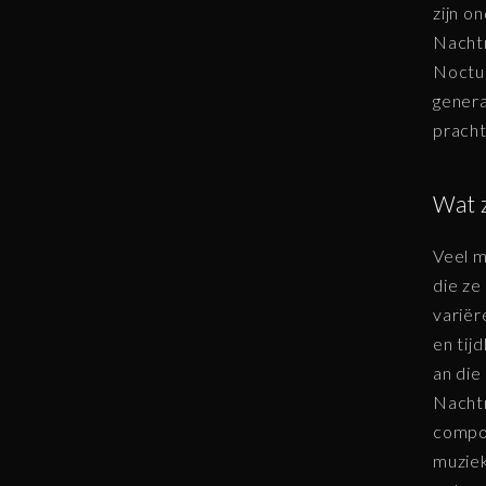
zijn o
Nachtm
Noctur
genera
pracht
Wat z
Veel m
die ze
varië
en tij
an die
Nachtm
compos
muziek