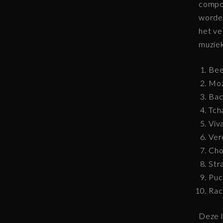
compos
worden
het ve
muziek
Bee
Moz
Bac
Tch
Viv
Ver
Cho
Str
Puc
Rac
Deze l