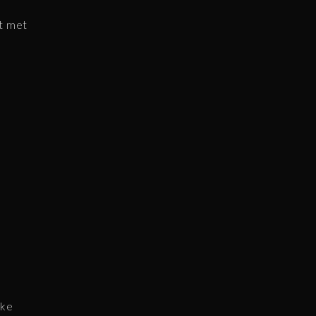
nt met
eke