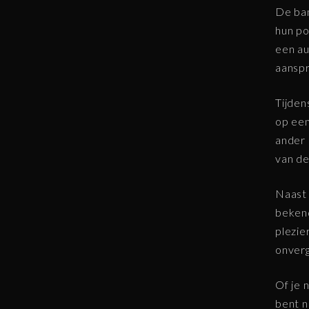
De ban
hun po
een au
aanspr
Tijde
op een
ander 
van de
Naast 
beken
plezie
onverg
Of je 
bent n