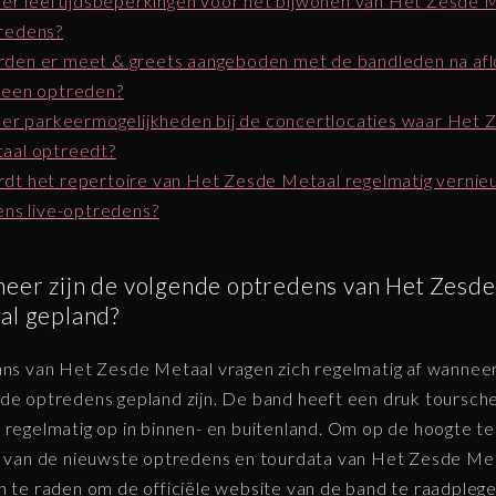
n er leeftijdsbeperkingen voor het bijwonen van Het Zesde 
redens?
den er meet & greets aangeboden met de bandleden na af
 een optreden?
n er parkeermogelijkheden bij de concertlocaties waar Het 
aal optreedt?
dt het repertoire van Het Zesde Metaal regelmatig verni
dens live-optredens?
eer zijn de volgende optredens van Het Zesde
al gepland?
ans van Het Zesde Metaal vragen zich regelmatig af wannee
de optredens gepland zijn. De band heeft een druk toursc
 regelmatig op in binnen- en buitenland. Om op de hoogte te
n van de nieuwste optredens en tourdata van Het Zesde Meta
n te raden om de officiële website van de band te raadplege