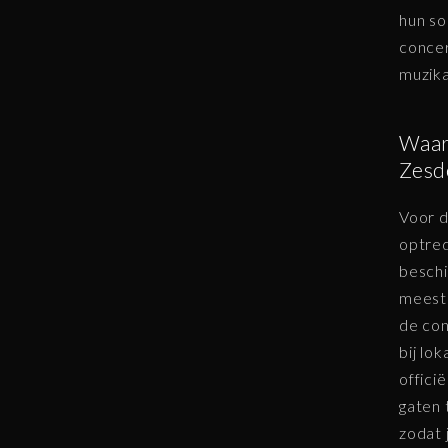
hun so
concer
muzika
Waar
Zesd
Voor d
optred
beschi
meesta
de con
bij lo
offici
gaten 
zodat 