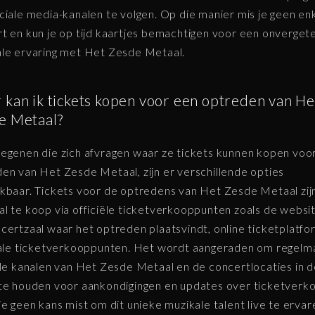
ciale media-kanalen te volgen. Op die manier mis je geen en
t en kun je op tijd kaartjes bemachtigen voor een onvergete
le ervaring met Het Zesde Metaal.
 kan ik tickets kopen voor een optreden van He
e Metaal?
egenen die zich afvragen waar ze tickets kunnen kopen voo
en van Het Zesde Metaal, zijn er verschillende opties
kbaar. Tickets voor de optredens van Het Zesde Metaal zij
l te koop via officiële ticketverkooppunten zoals de websi
certzaal waar het optreden plaatsvindt, online ticketplatfo
kale ticketverkooppunten. Het wordt aangeraden om regelma
ële kanalen van Het Zesde Metaal en de concertlocaties in 
te houden voor aankondigingen en updates over ticketverk
je geen kans mist om dit unieke muzikale talent live te ervar