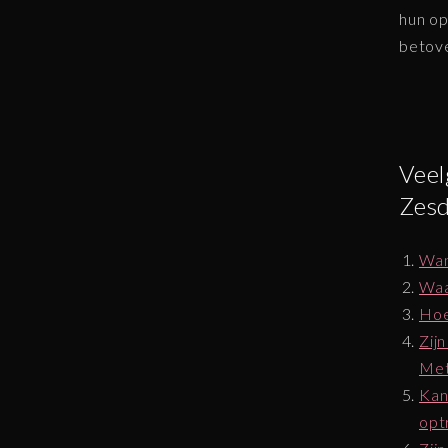
hun op
betove
Veel
Zes
Wan
Waa
Hoe
Zij
Met
Kan
opt