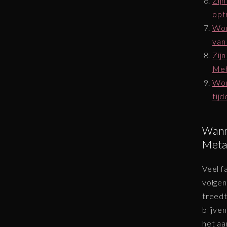
Zij
opt
Wor
van
Zij
Met
Wor
tij
Wann
Meta
Veel f
volgen
treedt
blijve
het aa