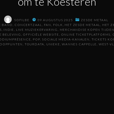
om te Koesteren
SOFILBE
09 AUGUSTUS 2025
ZESDE METAAL
E BAND
CONCERTZAAL
FAN
FOLK
HET ZESDE METAAL
HET Z
S
INDIE
LIVE MUZIEKERVARING
MERCHANDISE KOPEN TIJDE
E BELEVING
OFFICIËLE WEBSITE
ONLINE TICKETPLATFORMS
ODIUMPRÉSENCE
POP
SOCIALE MEDIA-KANALEN
TICKETS KO
KOOPPUNTEN
TOURDATA
UNIEKE
WANNES CAPPELLE
WEST-V