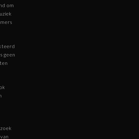
end om
uziek
omers
kteerd
ls geen
eten
ook
n
 zoek
 van