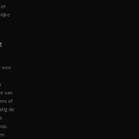
kel
lijke
t
r een
n
te van
rms of
tig de
de
oop,
en.