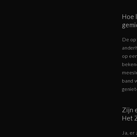
Hoe 
gemi
De op
anderh
op een
bekend
meesle
band w
geniet
Zijn
Het 
Ja, er