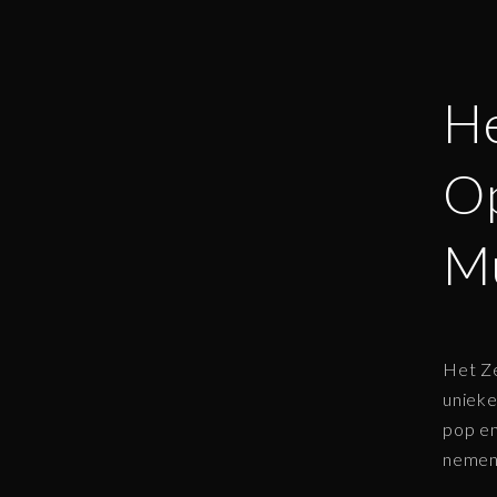
He
Op
Mu
Het Ze
unieke
pop en
nemen 