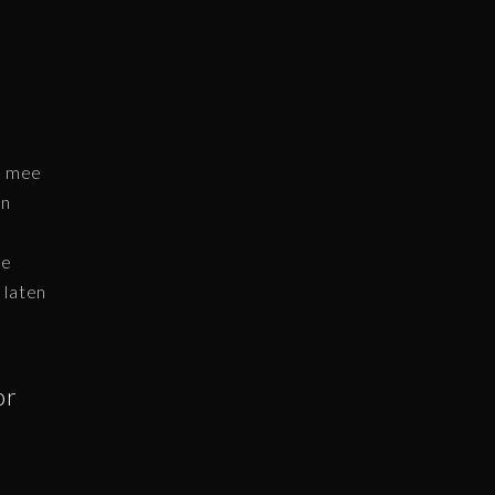
k mee
an
De
 laten
or