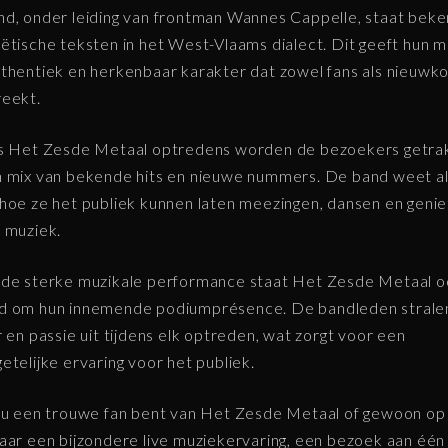
d, onder leiding van frontman Wannes Cappelle, staat bek
ëtische teksten in het West-Vlaams dialect. Dit geeft hun m
thentiek en herkenbaar karakter dat zowel fans als nieuwk
eekt.
ns Het Zesde Metaal optredens worden de bezoekers getra
 mix van bekende hits en nieuwe nummers. De band weet a
hoe ze het publiek kunnen laten meezingen, dansen en geni
 muziek.
de sterke muzikale performance staat Het Zesde Metaal 
d om hun innemende podiumprésence. De bandleden strale
r en passie uit tijdens elk optreden, wat zorgt voor een
etelijke ervaring voor het publiek.
nu een trouwe fan bent van Het Zesde Metaal of gewoon op
aar een bijzondere live muziekervaring, een bezoek aan één