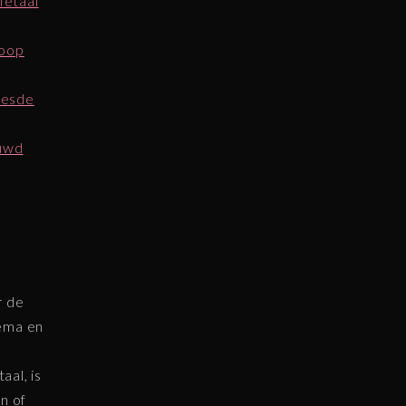
Metaal
loop
Zesde
euwd
r de
hema en
al, is
n of