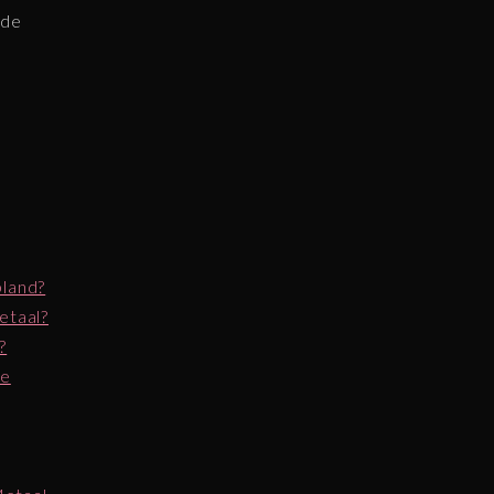
 de
pland?
etaal?
?
de