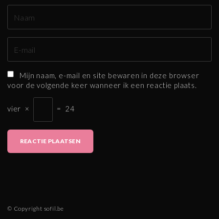
N
a
a
E
m
-
*
m
Mijn naam, e-mail en site bewaren in deze browser
a
voor de volgende keer wanneer ik een reactie plaats.
i
l
vier
×
=
24
*
© Copyright sofil.be