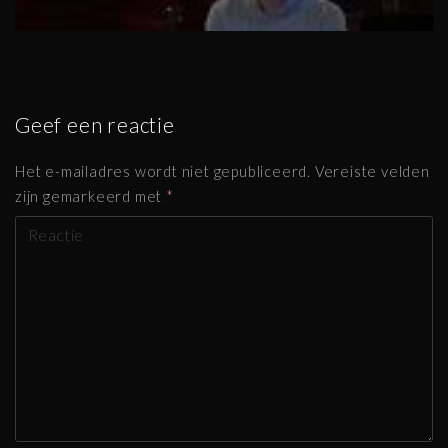
Geef een reactie
Het e-mailadres wordt niet gepubliceerd.
Vereiste velden
zijn gemarkeerd met
*
R
e
a
g
e
r
e
n