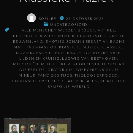
SOFILBE
23 OKTOBER 2023
UNCATEGORIZED
ALLE MENSCHEN WERDEN BRÜDER
ARTIKEL
BEKENDE KLASSIEKE MUZIEK
BEKENDSTE STUKKEN
EEUWENLANG
EMOTIES
JOHANN SEBASTIAN BACHS
MATTHÄUS-PASSION
KLASSIEKE MUZIEK
KLASSIEKE
MUZIEKGESCHIEDENIS
KRACHTIGE KOORFINALE
LIJDEN EN KRUISIG
LUDWIG VAN BEETHOVEN
MELODIEËN
MENSELIJKE VERBONDENHEID
ODE AN
DIE FREUDE
ORATORIUM
SYMFONIE NR 9 IN D
MINEUR
TAND DES TIJDS
TIJDLOOS ERFGOED
UNIVERSELE BROEDERSCHAP
VERHALEN
VIERDELIGE
SYMFONIE
WERELD