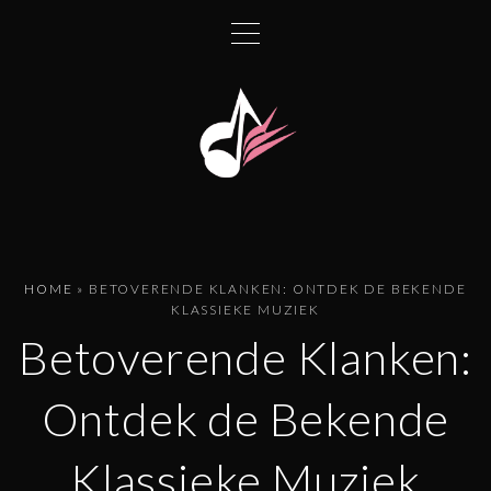
G
a
n
a
a
r
d
e
i
n
HOME
»
BETOVERENDE KLANKEN: ONTDEK DE BEKENDE
h
KLASSIEKE MUZIEK
o
Betoverende Klanken:
u
d
Ontdek de Bekende
Klassieke Muziek