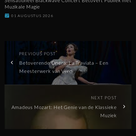
Sensationeel Blackwave Concert Betovert Publiek met
Muzikale Magie
01 AUGUSTUS 2026
PREVIOUS POST
Betoverende Opera: La Traviata – Een
Meesterwerk van Verdi
NEXT POST
Amadeus Mozart: Het Genie van de Klassieke
Muziek