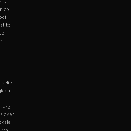
grof
en op
loof
st te
te
 en
kelijk
jk dat
n
stdag
ls over
okale
 van