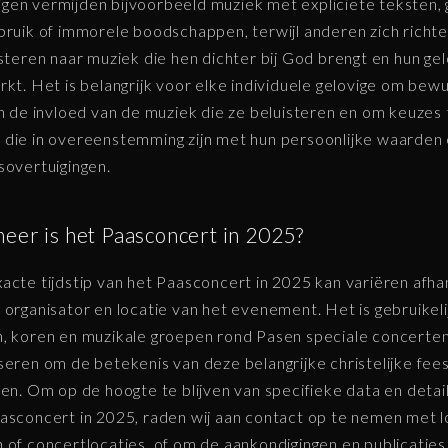
en vermijden bijvoorbeeld muziek met expliciete teksten, 
bruik of immorele boodschappen, terwijl anderen zich richt
isteren naar muziek die hen dichter bij God brengt en hun ge
rkt. Het is belangrijk voor elke individuele gelovige om bewu
an de invloed van de muziek die ze beluisteren en om keuzes 
die in overeenstemming zijn met hun persoonlijke waarden
sovertuigingen.
eer is het Paasconcert in 2025?
acte tijdstip van het Paasconcert in 2025 kan variëren afhan
 organisator en locatie van het evenement. Het is gebruikeli
, koren en muzikale groepen rond Pasen speciale concerte
seren om de betekenis van deze belangrijke christelijke fee
ren. Om op de hoogte te blijven van specifieke data en detai
asconcert in 2025, raden wij aan contact op te nemen met l
 of concertlocaties, of om de aankondigingen en publicaties