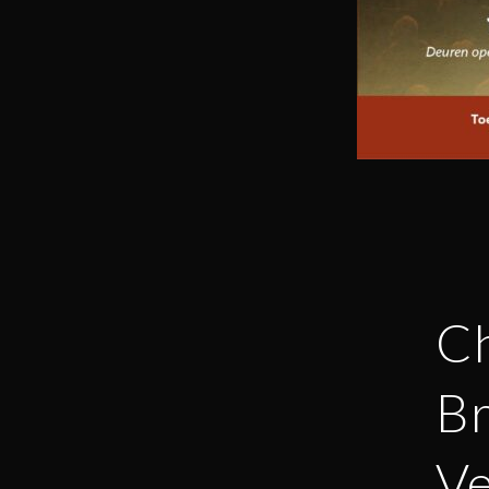
Ch
Br
Ve