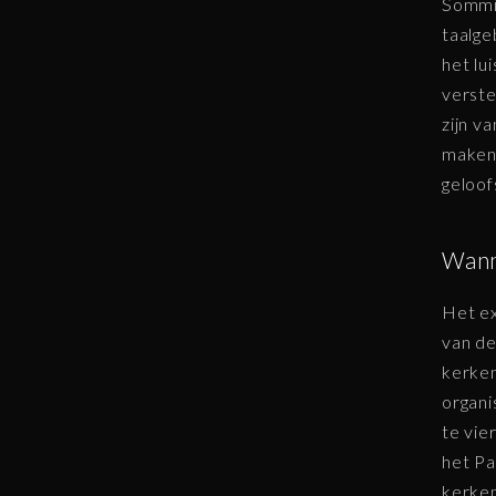
Sommig
taalge
het lu
verste
zijn v
maken 
geloof
Wann
Het ex
van de
kerken
organi
te vie
het Pa
kerken