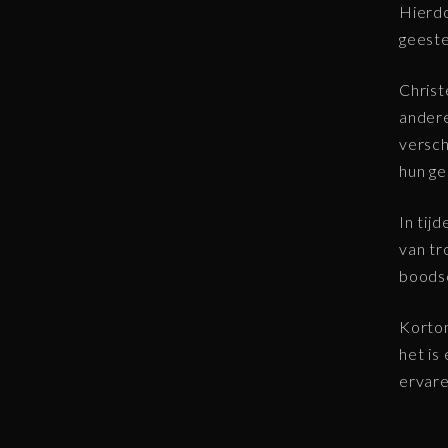
Hierdo
geeste
Christ
andere
versc
hun ge
In tij
van tr
boodsc
Kortom
het is
ervare