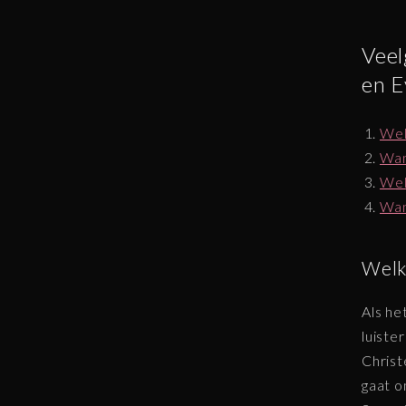
Veel
en E
Wel
Wan
Wel
Wan
Welke
Als he
luiste
Christ
gaat o