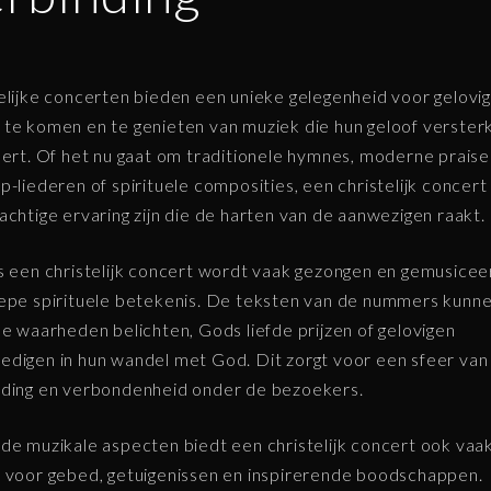
elijke concerten bieden een unieke gelegenheid voor gelovi
te komen en te genieten van muziek die hun geloof verster
eert. Of het nu gaat om traditionele hymnes, moderne praise
p-liederen of spirituele composities, een christelijk concert
achtige ervaring zijn die de harten van de aanwezigen raakt.
s een christelijk concert wordt vaak gezongen en gemusice
epe spirituele betekenis. De teksten van de nummers kunn
se waarheden belichten, Gods liefde prijzen of gelovigen
digen in hun wandel met God. Dit zorgt voor een sfeer van
ding en verbondenheid onder de bezoekers.
de muzikale aspecten biedt een christelijk concert ook vaa
 voor gebed, getuigenissen en inspirerende boodschappen.