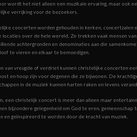
or wordt het niet alleen een muzikale ervaring, maar ook e
lijke verrijking voor de bezoekers.
elijke concerten worden gehouden in kerken, concertzalen 
 locaties over de hele wereld. Ze trekken vaak mensen van
hillende achtergronden en denominaties aan die samenkom
loof te vieren en elkaar te bemoedigen.
den van vreugde of verdriet kunnen christelijke concerten ee
oost en hoop zijn voor degenen die ze bijwonen. De krachtig
happen in de muziek kunnen harten raken en levens verand
, een christelijk concert is meer dan alleen maar entertain
 een bijzondere gelegenheid om God te eren, gemeenschap 
n en geïnspireerd te worden door de kracht van muziek.