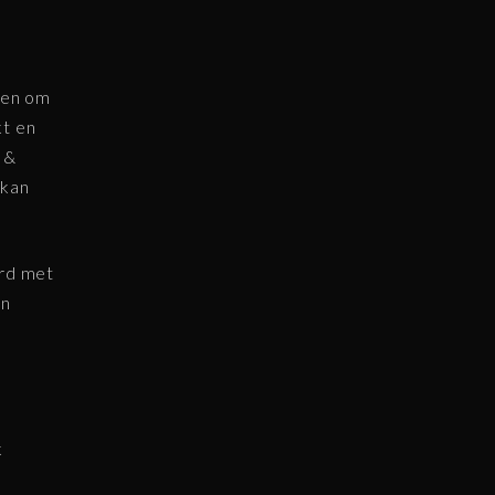
gen om
kt en
 &
 kan
erd met
en
k