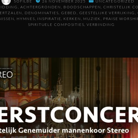
SOFILBE
26 NOVEMBER 2025
UNCATEGORIZED
BIDDING
ACHTERGRONDEN
BOODSCHAPPEN
CHRISTELIJK C
ERTZALEN
DENOMINATIES
GEBED
GEESTELIJKE VERRIJKING
NISSEN
HYMNES
INSPIRATIE
KERKEN
MUZIEK
PRAISE WORSHI
SPIRITUELE COMPOSITIES
VERBINDING