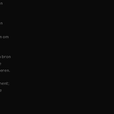
en
en
en om
n bron
e
eren.
ment;
te