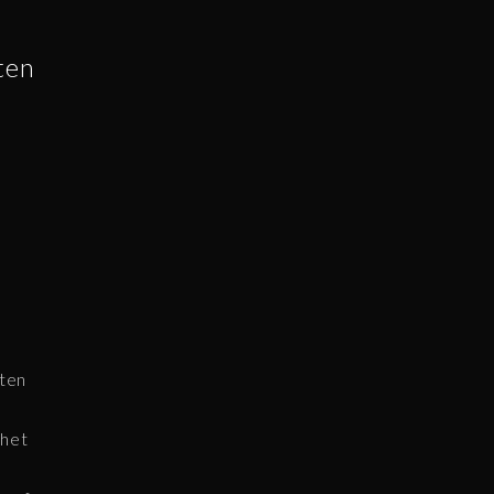
ten
eten
 het