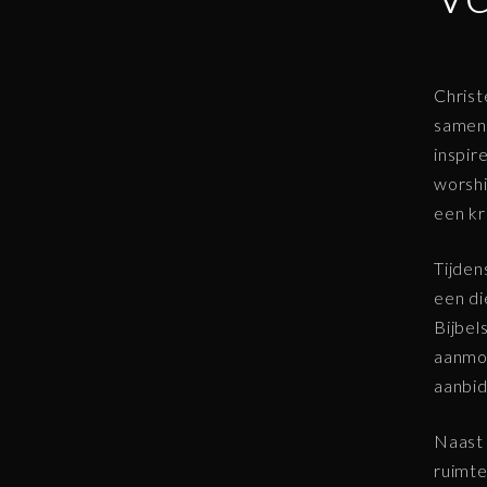
Christ
samen 
inspir
worshi
een kr
Tijden
een di
Bijbel
aanmoe
aanbid
Naast 
ruimte