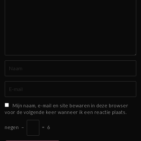
a
g
e
r
e
n
N
a
a
E
m
-
*
m
Mijn naam, e-mail en site bewaren in deze browser
a
voor de volgende keer wanneer ik een reactie plaats.
i
l
negen
−
=
6
*