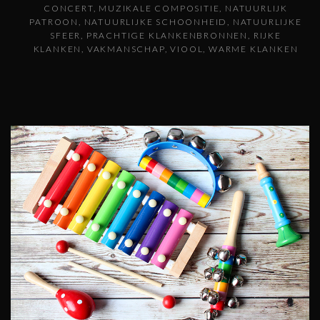
CONCERT
MUZIKALE COMPOSITIE
NATUURLIJK
PATROON
NATUURLIJKE SCHOONHEID
NATUURLIJKE
SFEER
PRACHTIGE KLANKENBRONNEN
RIJKE
KLANKEN
VAKMANSCHAP
VIOOL
WARME KLANKEN