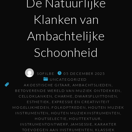
De Natuurlijke
Klanken van
Ambachtelijke
Schoonheid
SOFILBE
05 DECEMBER 2025
UNCATEGORIZED
AKOESTISCHE GITAAR
AMBACHTSLIEDEN
BETOVERENDE WERELD VAN MUZIEK ONTDEKKEN
CELLOKLANKEN
CHARME
DWARSFLUITTONEN
ESTHETIEK
EXPRESSIE EN CREATIVITEIT
MOGELIJKHEDEN
FOLKOPTREDEN
HOUTEN MUZIEK
INSTRUMENTEN
HOUTEN MUZIEKINSTRUMENTEN
HOUTSELECTIE
HOUTTEXTUUR
INSTRUMENTONTWERP
JAMSESSIE
KARAKTER
TOEVOEGEN AAN INSTRUMENTEN
KLASSIEK