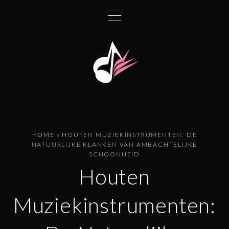
G
a
n
a
a
r
d
e
i
n
HOME
»
HOUTEN MUZIEKINSTRUMENTEN: DE
h
NATUURLIJKE KLANKEN VAN AMBACHTELIJKE
SCHOONHEID
o
Houten
u
d
Muziekinstrumenten: