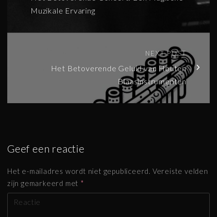
Muzikale Ervaring
NEXT POST
Het Betoverende Geluid van Houten
Blaasinstrumenten
Geef een reactie
Het e-mailadres wordt niet gepubliceerd.
Vereiste velden
zijn gemarkeerd met
*
R
e