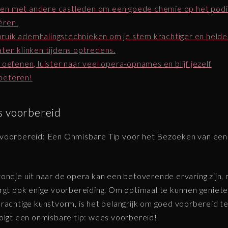
en met andere castleden om een goede chemie op het pod
ëren.
ruik ademhalingstechnieken om je stem krachtiger en held
laten klinken tijdens optredens.
f oefenen, luister naar veel opera-opnames en blijf jezelf
beteren!
 voorbereid
voorbereid: Een Onmisbare Tip voor het Bezoeken van een
ondje uit naar de opera kan een betoverende ervaring zijn,
rgt ook enige voorbereiding. Om optimaal te kunnen geniet
rachtige kunstvorm, is het belangrijk om goed voorbereid te 
olgt een onmisbare tip: wees voorbereid!