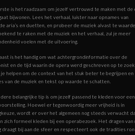
rste is het raadzaam om jezelf vertrouwd te maken met de
 gaat bijwonen. Lees het verhaal, luister naar opnames van
e aria’s en duetten, en probeer de muziek alvast te waard
ekend te raken met de muziek en het verhaal, zul je meer
denheid voelen met de uitvoering.
ast is het handig om wat achtergrondinformatie over de
ist en de tijd waarin de opera werd geschreven op te zoek
l je helpen om de context van het stuk beter te begrijpen en
s van de muziek en tekst op waarde te schatten.
dere belangrijke tip is om jezelf passend te kleden voor een
oorstelling. Hoewel er tegenwoordig meer vrijheid is in
gkeuze, wordt er over het algemeen nog steeds verwacht d
 zich formeel kleden bij een operabezoek. Het dragen van
g draagt bij aan de sfeer en respecteert ook de tradities r