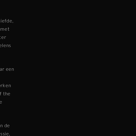
iefde,
n met
ter
elens
aar een
erken
f the
ze
an de
ssie,