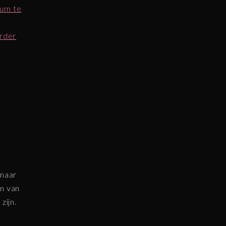
ium te
erder
 maar
en van
zijn.