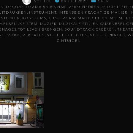
SOFILBE
09 JULI 2023
OPER
EN
DECORS
DRAMA ARIA'S HARTVERSCHEURENDE DUETTEN
E
UITDRUKKEN
INSTRUMENT
INTENSE EN KRACHTIGE MANIER
I
RSTERKEN
KOSTUUMS
KUNSTVORM
MAGISCHE EN
MEESLEPE
MENSELIJKE STEM
MUZIEK
MUZIKALE STIJLEN SAMENBRENGE
ONAGES TOT LEVEN BRENGEN
SOUNDTRACK CREËREN
THEAT
STE VORM
VERHALEN
VISUELE EFFECTEN
VISUELE PRACHT
W
ZINTUIGEN