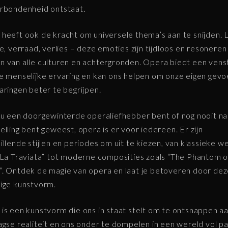
rbondenheid ontstaat.
heeft ook de kracht om universele thema’s aan te snijden. L
ie, verraad, verlies – deze emoties zijn tijdloos en resonere
 van alle culturen en achtergronden. Opera biedt een vens
e menselijke ervaring en kan ons helpen om onze eigen gevo
aringen beter te begrijpen.
nu een doorgewinterde operaliefhebber bent of nog nooit n
elling bent geweest, opera is er voor iedereen. Er zijn
illende stijlen en periodes om uit te kiezen, van klassieke w
“La Traviata” tot moderne composities zoals “The Phantom o
. Ontdek de magie van opera en laat je betoveren door de
ige kunstvorm.
is een kunstvorm die ons in staat stelt om te ontsnappen a
agse realiteit en ons onder te dompelen in een wereld vol pa