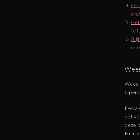
Oef
cre
Geb
te 
Blij
ver
Wees
Wees 
Opera
Een av
het ve
deze p
Hier v