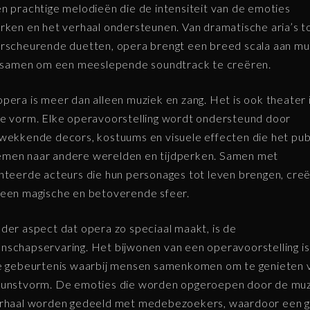
n prachtige melodieën die de intensiteit van de emoties
rken en het verhaal ondersteunen. Van dramatische aria’s t
rscheurende duetten, opera brengt een breed scala aan mu
n samen om een meeslepende soundtrack te creëren.
pera is meer dan alleen muziek en zang. Het is ook theater i
e vorm. Elke operavoorstelling wordt ondersteund door
wekkende decors, kostuums en visuele effecten die het pub
men naar andere werelden en tijdperken. Samen met
nteerde acteurs die hun personages tot leven brengen, cre
een magische en betoverende sfeer.
der aspect dat opera zo speciaal maakt, is de
schapservaring. Het bijwonen van een operavoorstelling i
e gebeurtenis waarbij mensen samenkomen om te genieten 
kunstvorm. De emoties die worden opgeroepen door de muz
erhaal worden gedeeld met medebezoekers, waardoor een 