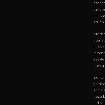
creëre
verste
hartve
stijle
Maar o
puurst
indruk
meene
getale
opera 
Een an
gemeen
social
deze 
het v