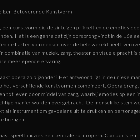
: Een Betoverende Kunstvorm
 een kunstvorm die de zintuigen prikkelt en de emoties doe
nden. Het is een genre dat zijn oorsprong vindt in de 16e e
ien de harten van mensen over de hele wereld heeft verove
jn combinatie van muziek, zang, theater en visuele pracht is
are meeslepende ervaring.
akt opera zo bijzonder? Het antwoord ligt in de unieke man
 het verschillende kunstvormen combineert. Opera brengt
en tot leven door middel van zang, waarbij emoties op een i
chtige manier worden overgebracht. De menselijke stem w
kt als instrument om gevoelens uit te drukken en personage
te brengen.
ast speelt muziek een centrale rol in opera. Componisten