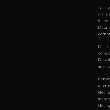
Ten ee
die je
bekend
Door b
verbon
Daarna
compon
Dit za
nuance
Een an
operav
kledin
mensen
kledin