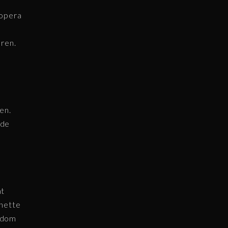
 opera
eren.
en.
 de
at
 nette
ondom