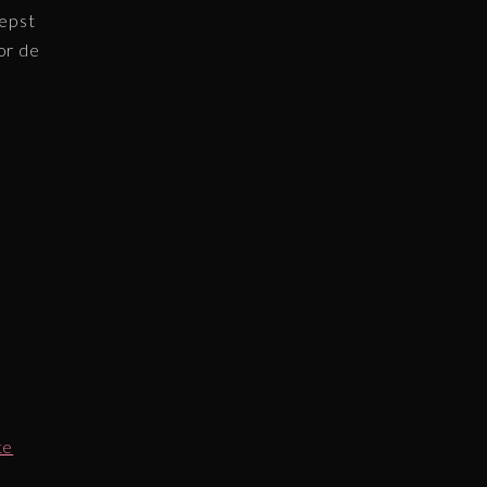
iepst
or de
te