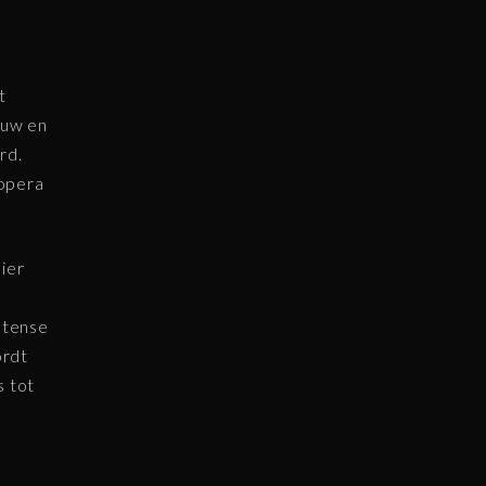
t
euw en
rd.
 opera
ier
ntense
ordt
s tot