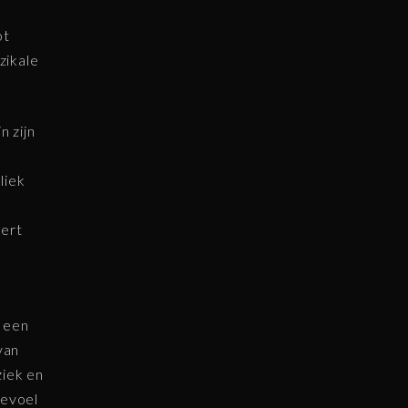
ot
zikale
n zijn
liek
ëert
s een
van
iek en
gevoel