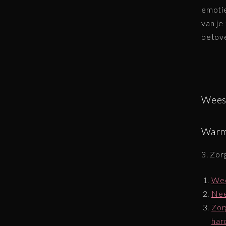
emotie
van je
betove
Wees
Warm 
3. Zo
Wee
Nee
Zor
har