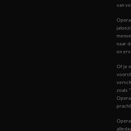
van ve
Opera 
jaloez
mensen
naar d
en erv
Of je 
voorst
versch
zoals 
Opera”
pracht
Opera 
alleda