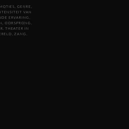
MOTIES
GENRE
NTENSITEIT VAN
NDE ERVARING
N
OORSPRONG
ER
THEATER IN
ERELD
ZANG