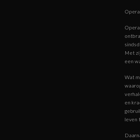
Opera
Opera,
ontbra
sindsd
Met zi
een w
Wat ma
waarop
verhal
en kra
gebrui
leven 
Daarna