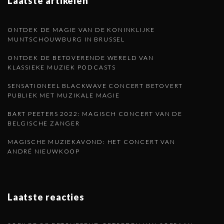
i
Laatste artikelen
n
n
d
ONTDEK DE MAGIE VAN DE KONINKLIJKE
a
MUNTSCHOUWBURG IN BRUSSEL
t
e
ONTDEK DE BETOVERENDE WERELD VAN
i
KLASSIEKE MUZIEK PODCASTS
o
p
SENSATIONEEL BLACKWAVE CONCERT BETOVERT
n
PUBLIEK MET MUZIKALE MAGIE
a
BART PEETERS 2022: MAGISCH CONCERT VAN DE
BELGISCHE ZANGER
g
MAGISCHE MUZIEKAVOND: HET CONCERT VAN
ANDRÉ NIEUWKOOP
i
n
Laatste reacties
a