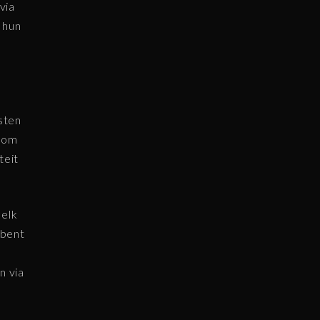
via
 hun
n
sten
d om
teit
 elk
 bent
n via