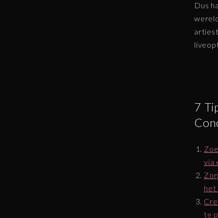
Dus ha
wereld
arties
liveop
7 Ti
Conc
Zoe
via
Zor
het
Cre
te 