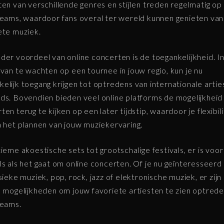
ten van verschillende genres en stijlen treden regelmatig op 
reams, waardoor fans overal ter wereld kunnen genieten van
ete muziek.
der voordeel van online concerten is de toegankelijkheid. I
 van te wachten op een tournee in jouw regio, kun je nu
elijk toegang krijgen tot optredens van internationale artie
ds. Bovendien bieden veel online platforms de mogelijkhei
ten terug te kijken op een later tijdstip, waardoor je flexibili
n het plannen van jouw muziekervaring.
tieme akoestische sets tot grootschalige festivals, er is voor
ls als het gaat om online concerten. Of je nu geïnteresseerd
ssieke muziek, pop, rock, jazz of elektronische muziek, er zijn
e mogelijkheden om jouw favoriete artiesten te zien optrede
reams.