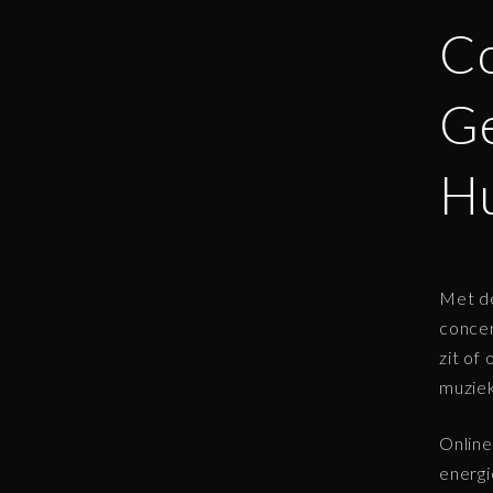
Co
Ge
H
Met de
concer
zit of
muziek
Online
energi