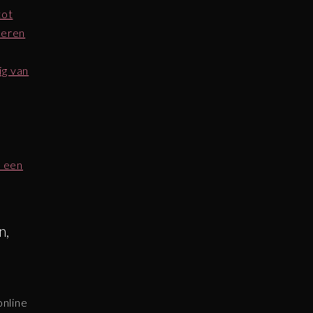
tot
seren
ig van
r een
n,
online