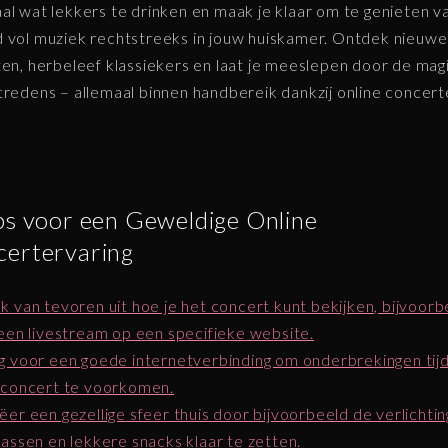
al wat lekkers te drinken en maak je klaar om te genieten v
 vol muziek rechtstreeks in jouw huiskamer. Ontdek nieuwe
ten, herbeleef klassiekers en laat je meeslepen door de mag
tredens – allemaal binnen handbereik dankzij online concert
ps voor een Geweldige Online
ertervaring
k van tevoren uit hoe je het concert kunt bekijken, bijvoorb
 een livestream op een specifieke website.
g voor een goede internetverbinding om onderbrekingen tij
 concert te voorkomen.
ëer een gezellige sfeer thuis door bijvoorbeeld de verlichtin
passen en lekkere snacks klaar te zetten.