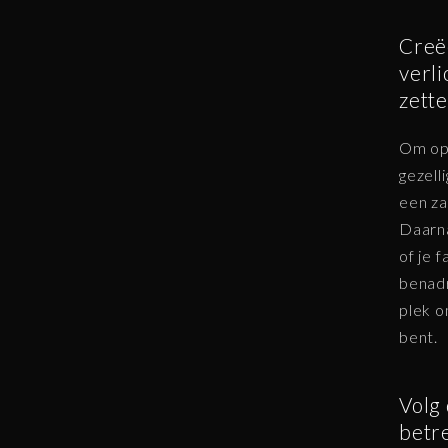
Creëe
verli
zette
Om opt
gezell
een za
Daarna
of je 
benad
plek o
bent.
Volg 
betre