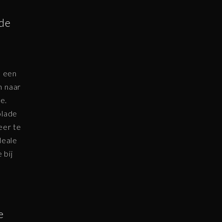
 de
m een
n naar
e.
olade
eer te
deale
 bij
e