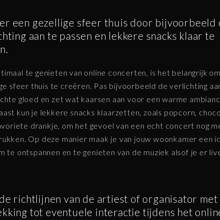
r een gezellige sfeer thuis door bijvoorbeeld
chting aan te passen en lekkere snacks klaar te
n.
imaal te genieten van online concerten, is het belangrijk o
ige sfeer thuis te creëren. Pas bijvoorbeeld de verlichting aa
chte gloed en zet wat kaarsen aan voor een warme ambianc
ast kun je lekkere snacks klaarzetten, zoals popcorn, choc
favoriete drankje, om het gevoel van een echt concert nog m
rukken. Op deze manier maak je van jouw woonkamer een i
m te ontspannen en te genieten van de muziek alsof je er live
de richtlijnen van de artiest of organisator met
kking tot eventuele interactie tijdens het onlin