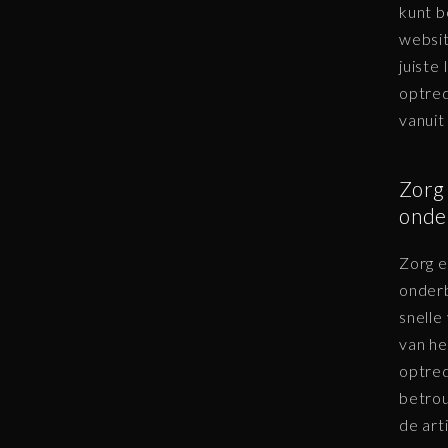
kunt b
websit
juiste
optred
vanuit
Zorg
onde
Zorg e
onderb
snelle
van he
optred
betrou
de arti