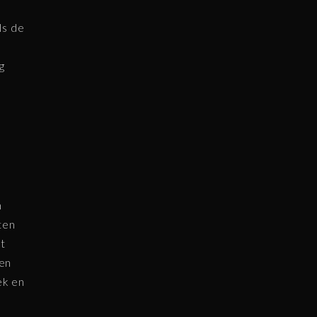
ls de
g
m
n
ten
et
een
ek en