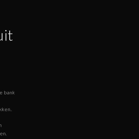
it
de bank
kken.
n
en.