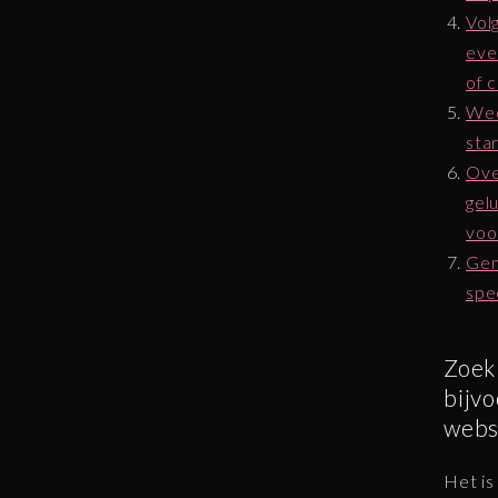
Vol
eve
of 
Wee
star
Ove
gel
voo
Gen
spe
Zoek 
bijvo
webs
Het is