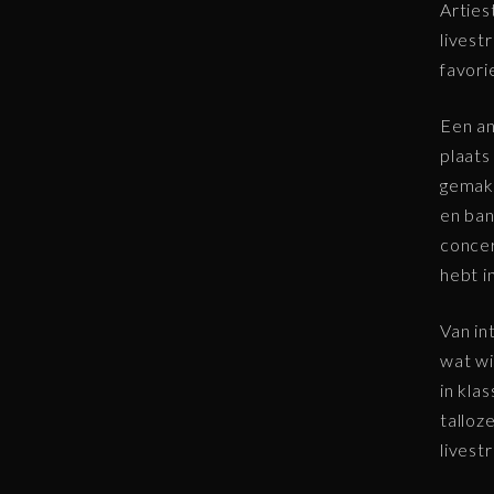
Arties
livest
favori
Een an
plaats
gemakk
en ban
concer
hebt i
Van in
wat wi
in kla
talloz
livest