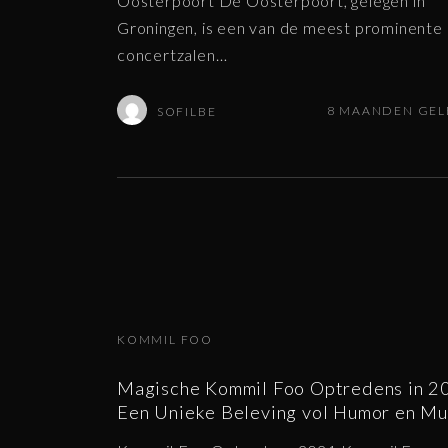
Oosterpoort De Oosterpoort, gelegen in
Groningen, is een van de meest prominente
concertzalen
…
8 MAANDEN GE
SOFILBE
KOMMIL FOO
Magische Kommil Foo Optredens in 2
Een Unieke Beleving vol Humor en Mu