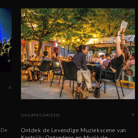
0
0
UNCATEGORIZED
Ontdek de Levendige Muziekscene van
 De
Kortrijk: Optredens en Muzikale