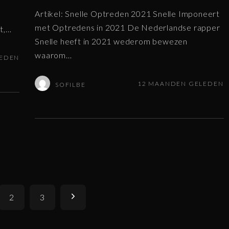
Artikel: Snelle Optreden 2021 Snelle Imponeert
met Optredens in 2021 De Nederlandse rapper
t,
…
Snelle heeft in 2021 wederom bewezen
waarom
…
LEDEN
12 MAANDEN GELEDEN
SOFILBE
V
2
3
o