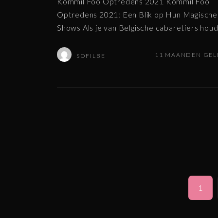
Kommil Foo Optredens 2021 Kommil Foo
Optredens 2021: Een Blik op Hun Magische
Shows Als je van Belgische cabaretiers houd
11 MAANDEN GE
SOFILBE
P
1
o
s