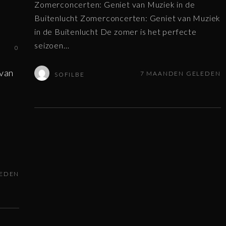
Zomerconcerten: Geniet van Muziek in de
Buitenlucht Zomerconcerten: Geniet van Muziek
in de Buitenlucht De zomer is het perfecte
seizoen
…
0
van
7 MAANDEN GELEDEN
SOFILBE
LEDEN