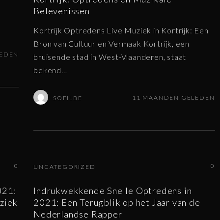
Belevenissen
Kortrijk Optredens Live Muziek in Kortrijk: Een
Bron van Cultuur en Vermaak Kortrijk, een
LEDEN
bruisende stad in West-Vlaanderen, staat
bekend
…
11 MAANDEN GELEDEN
SOFILBE
0
0
UNCATEGORIZED
021:
Indrukwekkende Snelle Optredens in
ziek
2021: Een Terugblik op het Jaar van de
Nederlandse Rapper