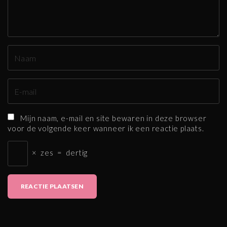
e
n
N
a
a
E
m
-
*
m
Mijn naam, e-mail en site bewaren in deze browser
a
voor de volgende keer wanneer ik een reactie plaats.
i
l
×
zes
=
dertig
*