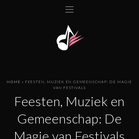
G
a
n
a
a
r
d
e
i
n
HOME
»
FEESTEN, MUZIEK EN GEMEENSCHAP: DE MAGIE
h
VAN FESTIVALS
o
Feesten, Muziek en
u
d
Gemeenschap: De
Magie van Festivals