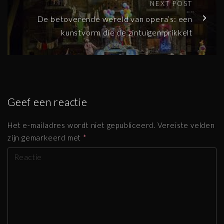
NEXT POST
De betoverende wereld van opera’s: een
kunstvorm die de zintuigen prikkelt
Geef een reactie
Het e-mailadres wordt niet gepubliceerd.
Vereiste velden
zijn gemarkeerd met
*
R
e
a
g
e
r