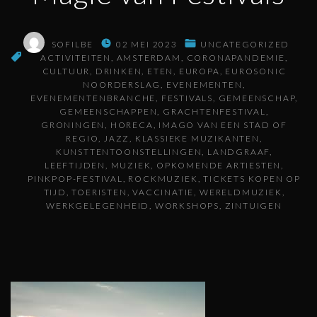
SOFILBE
02 MEI 2023
UNCATEGORIZED
ACTIVITEITEN
AMSTERDAM
CORONAPANDEMIE
CULTUUR
DRINKEN
ETEN
EUROPA
EUROSONIC
NOORDERSLAG
EVENEMENTEN
EVENEMENTENBRANCHE
FESTIVALS
GEMEENSCHAP
GEMEENSCHAPPEN
GRACHTENFESTIVAL
GRONINGEN
HORECA
IMAGO VAN EEN STAD OF
REGIO
JAZZ
KLASSIEKE MUZIKANTEN
KUNSTTENTOONSTELLINGEN
LANDGRAAF
LEEFTIJDEN
MUZIEK
OPKOMENDE ARTIESTEN
PINKPOP-FESTIVAL
ROCKMUZIEK
TICKETS KOPEN OP
TIJD
TOERISTEN
VACCINATIE
WERELDMUZIEK
WERKGELEGENHEID
WORKSHOPS
ZINTUIGEN