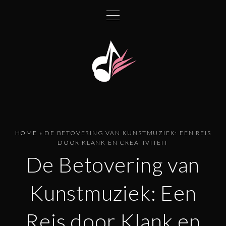
G
a
n
a
a
r
d
e
i
n
HOME
»
DE BETOVERING VAN KUNSTMUZIEK: EEN REIS
h
DOOR KLANK EN CREATIVITEIT
o
De Betovering van
u
d
Kunstmuziek: Een
Reis door Klank en