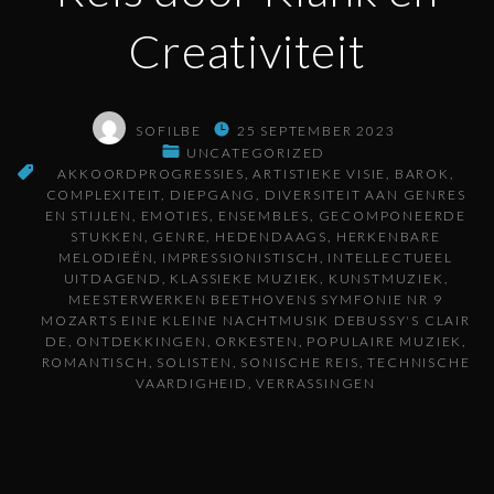
Creativiteit
SOFILBE
25 SEPTEMBER 2023
UNCATEGORIZED
AKKOORDPROGRESSIES
ARTISTIEKE VISIE
BAROK
COMPLEXITEIT
DIEPGANG
DIVERSITEIT AAN GENRES
EN STIJLEN
EMOTIES
ENSEMBLES
GECOMPONEERDE
STUKKEN
GENRE
HEDENDAAGS
HERKENBARE
MELODIEËN
IMPRESSIONISTISCH
INTELLECTUEEL
UITDAGEND
KLASSIEKE MUZIEK
KUNSTMUZIEK
MEESTERWERKEN BEETHOVENS SYMFONIE NR 9
MOZARTS EINE KLEINE NACHTMUSIK DEBUSSY'S CLAIR
DE
ONTDEKKINGEN
ORKESTEN
POPULAIRE MUZIEK
ROMANTISCH
SOLISTEN
SONISCHE REIS
TECHNISCHE
VAARDIGHEID
VERRASSINGEN