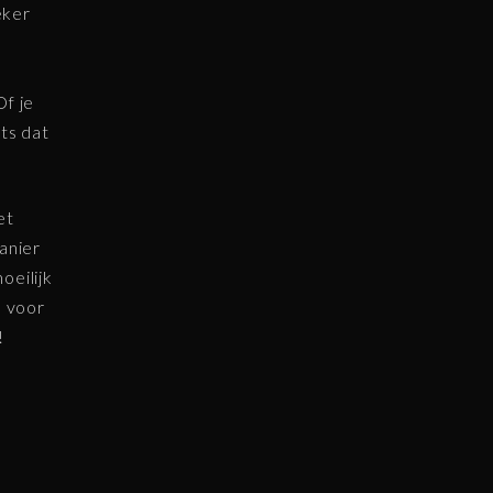
eker
Of je
ts dat
et
anier
oeilijk
s voor
!