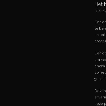
Het b
bele
Een op
te bel
en ont
creëer
Een op
om ken
opera 
op het
geschi
Bovend
ervari
deze p