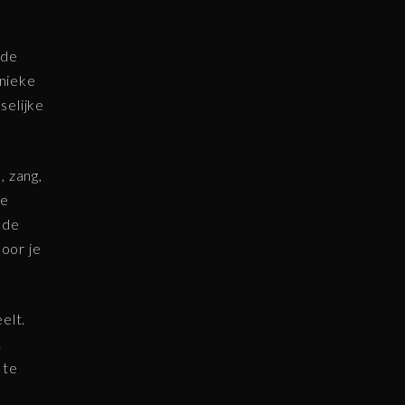
 de
unieke
selijke
, zang,
je
 de
oor je
elt.
.
 te