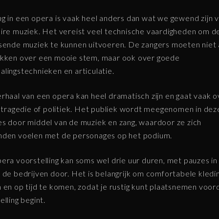
g in een opera is vaak heel anders dan wat we gewend zijn 
ire muziek. Het vereist veel technische vaardigheden om d
sende muziek te kunnen uitvoeren. De zangers moeten niet 
ikken over een mooie stem, maar ook over goede
lingstechnieken en articulatie.
rhaal van een opera kan heel dramatisch zijn en gaat vaak o
, tragedie of politiek. Het publiek wordt meegenomen in dez
s door middel van de muziek en zang, waardoor ze zich
nden voelen met de personages op het podium.
era voorstelling kan soms wel drie uur duren, met pauzes in
 de bedrijven door. Het is belangrijk om comfortabele kledi
 en op tijd te komen, zodat je rustig kunt plaatsnemen voor
elling begint.