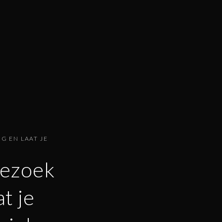
G EN LAAT JE
Bezoek
t je