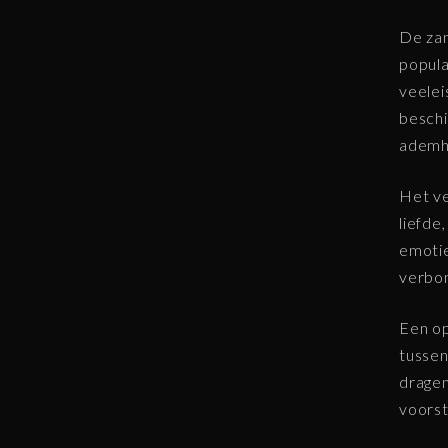
De zan
popula
veelei
besch
ademha
Het ve
liefde
emotie
verbo
Een op
tussen
dragen
voorst