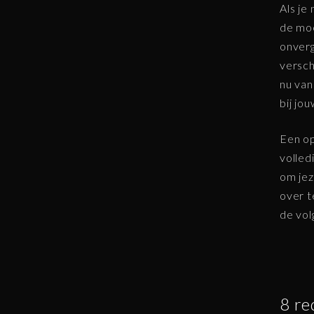
Als je
de moe
onverge
versch
nu van
bij jo
Een op
volled
om jez
over t
de vol
8 re