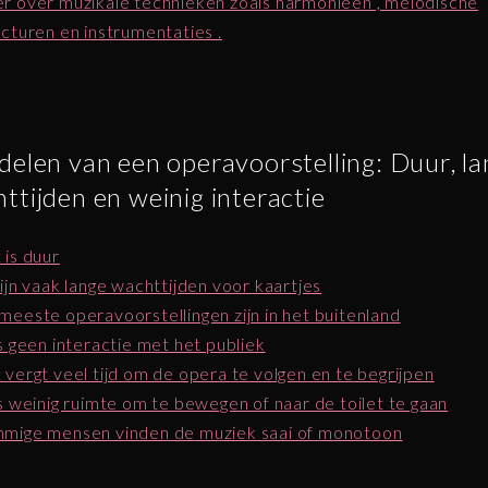
r over muzikale technieken zoals harmonieën , melodische
ucturen en instrumentaties .
delen van een operavoorstelling: Duur, l
ttijden en weinig interactie
 is duur
zijn vaak lange wachttijden voor kaartjes
meeste operavoorstellingen zijn in het buitenland
is geen interactie met het publiek
 vergt veel tijd om de opera te volgen en te begrijpen
is weinig ruimte om te bewegen of naar de toilet te gaan
mige mensen vinden de muziek saai of monotoon