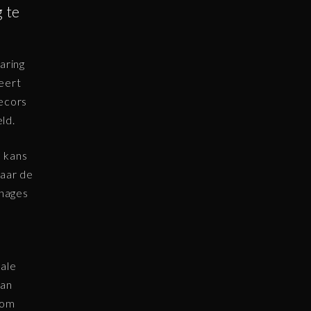
 te
aring
eert
decors
ld.
n kans
waar de
onages
iale
van
 om