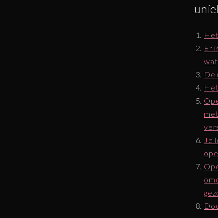
unie
Het
Er 
wat 
De 
Het
Ope
met
ver
Je 
ope
Ope
omd
gez
Doo