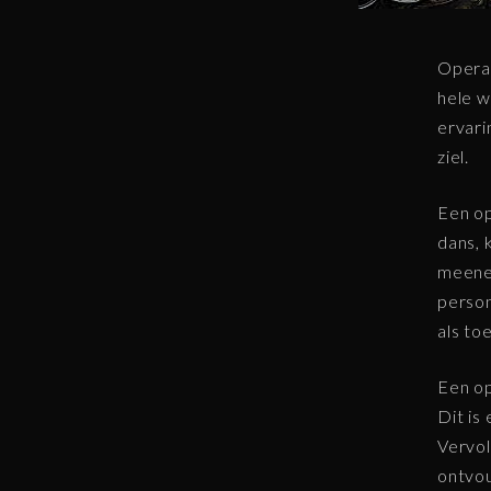
Opera 
hele w
ervari
ziel.
Een op
dans, 
meene
person
als to
Een op
Dit is
Vervol
ontvo