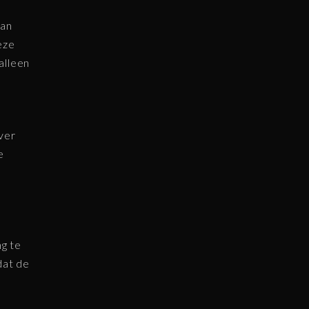
van
eze
alleen
ver
e
ng te
dat de