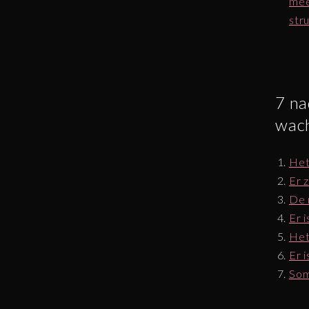
mee
str
7 na
wach
Het
Er 
De 
Er 
Het
Er 
Som