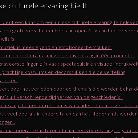
ke culturele ervaring biedt.
 biedt een kans om een unieke culturele ervaring te beleven
is een grote verscheidenheid aan opera’s, waardoor er voor 
wils is.
muziek is meeslepend en emotioneel betrokken.
 combineert drama, muziek, dans en zang in één productie.
ravoorstellingen zijn vaak spectaculair en visueel indrukw
 prachtige kostuums en decorstukken die de vertelling
sterken.
leert over het verleden door de thema’s die worden behande
ra’s uit verschillende tijdperken van de geschiedenis .
ra kan je helpen om je kennis van andere talen te verbeter
at veel opera’s in andere talen dan het Nederlands worden
ongen .
r naar opera te luisteren of naar een voorstelling te gaan, le