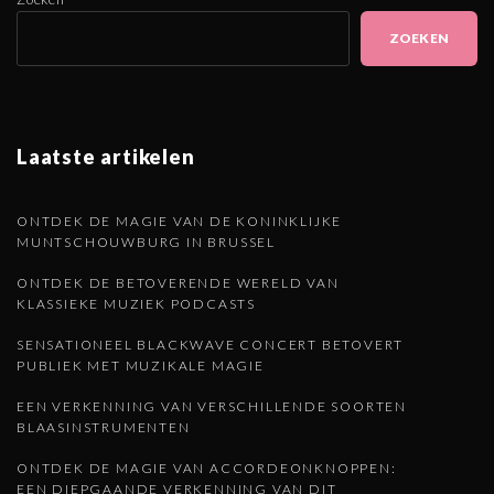
l
a
ZOEKEN
g
g
g
i
e
e
n
Laatste artikelen
p
a
n
t
a
d
ONTDEK DE MAGIE VAN DE KONINKLIJKE
i
MUNTSCHOUWBURG IN BRUSSEL
o
g
e
ONTDEK DE BETOVERENDE WERELD VAN
n
KLASSIEKE MUZIEK PODCASTS
i
p
SENSATIONEEL BLACKWAVE CONCERT BETOVERT
PUBLIEK MET MUZIKALE MAGIE
n
a
EEN VERKENNING VAN VERSCHILLENDE SOORTEN
BLAASINSTRUMENTEN
a
g
ONTDEK DE MAGIE VAN ACCORDEONKNOPPEN:
EEN DIEPGAANDE VERKENNING VAN DIT