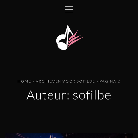
G
a
n
a
a
r
d
e
i
n
HOME
»
ARCHIEVEN VOOR SOFILBE
»
PAGINA 2
h
Auteur:
sofilbe
o
u
d