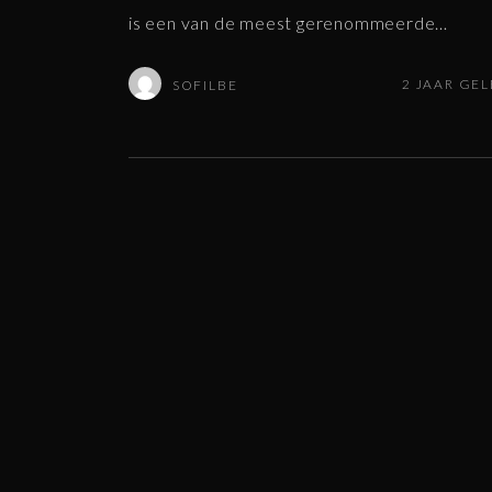
is een van de meest gerenommeerde
…
2 JAAR GE
SOFILBE