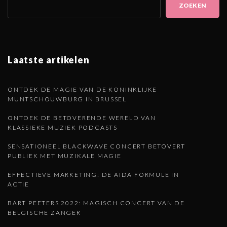
ZOEKEN
p
g
a
e
g
i
Laatste artikelen
n
n
d
ONTDEK DE MAGIE VAN DE KONINKLIJKE
a
MUNTSCHOUWBURG IN BRUSSEL
t
e
ONTDEK DE BETOVERENDE WERELD VAN
i
KLASSIEKE MUZIEK PODCASTS
o
p
SENSATIONEEL BLACKWAVE CONCERT BETOVERT
n
PUBLIEK MET MUZIKALE MAGIE
a
EFFECTIEVE MARKETING: DE AIDA FORMULE IN
ACTIE
g
BART PEETERS 2022: MAGISCH CONCERT VAN DE
BELGISCHE ZANGER
i