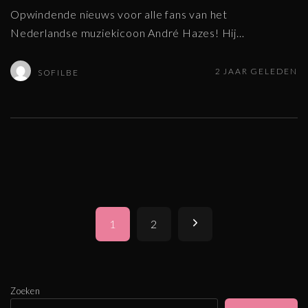
Opwindende nieuws voor alle fans van het
Nederlandse muziekicoon André Hazes! Hij
…
2 JAAR GELEDEN
SOFILBE
P
V
1
2
o
s
o
t
l
Zoeken
s