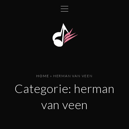
G
a
n
a
a
r
d
e
i
n
HOME
»
HERMAN VAN VEEN
h
Categorie:
herman
o
u
van veen
d