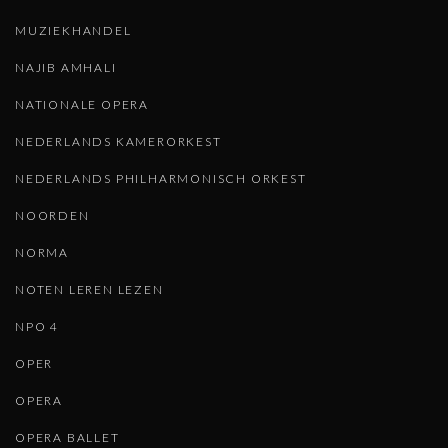
MUZIEKHANDEL
NAJIB AMHALI
NATIONALE OPERA
NEDERLANDS KAMERORKEST
NEDERLANDS PHILHARMONISCH ORKEST
NOORDEN
NORMA
NOTEN LEREN LEZEN
NPO 4
OPER
OPERA
OPERA BALLET