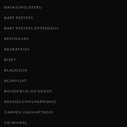
BANKGIROLOTERIJ
BART PEETERS
BART PEETERS OPTREDENS
BEETHOVEN
BEGRAFENIS
BIZET
BLAUDZUN
BLOKFLUIT
BOUDEWIJN DE GROOT
BRUSSELS PHILHARMONIC
CARMEN GIANNATTASIO
CD WINKEL