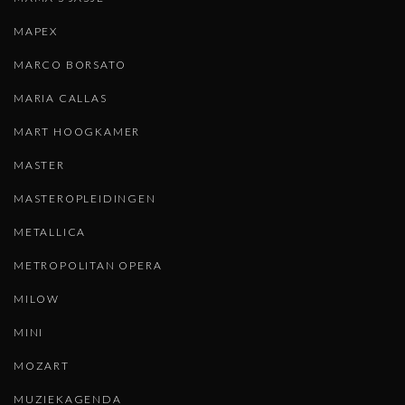
MAPEX
MARCO BORSATO
MARIA CALLAS
MART HOOGKAMER
MASTER
MASTEROPLEIDINGEN
METALLICA
METROPOLITAN OPERA
MILOW
MINI
MOZART
MUZIEKAGENDA