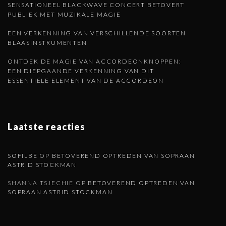
SENSATIONEEL BLACKWAVE CONCERT BETOVERT
PUBLIEK MET MUZIKALE MAGIE
EEN VERKENNING VAN VERSCHILLENDE SOORTEN
BLAASINSTRUMENTEN
ONTDEK DE MAGIE VAN ACCORDEONKNOPPEN:
EEN DIEPGAANDE VERKENNING VAN DIT
ESSENTIËLE ELEMENT VAN DE ACCORDEON
Laatste reacties
SOFILBE
OP
BETOVEREND OPTREDEN VAN SOPRAAN
ASTRID STOCKMAN
SHANNA TSJECHIE
OP
BETOVEREND OPTREDEN VAN
SOPRAAN ASTRID STOCKMAN