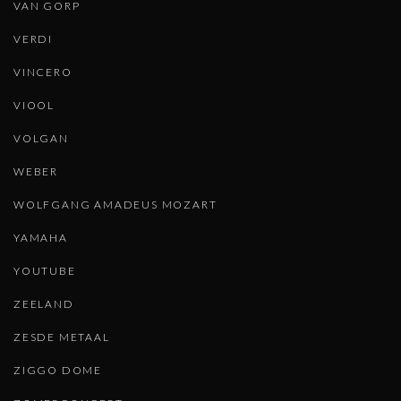
VAN GORP
VERDI
VINCERO
VIOOL
VOLGAN
WEBER
WOLFGANG AMADEUS MOZART
YAMAHA
YOUTUBE
ZEELAND
ZESDE METAAL
ZIGGO DOME