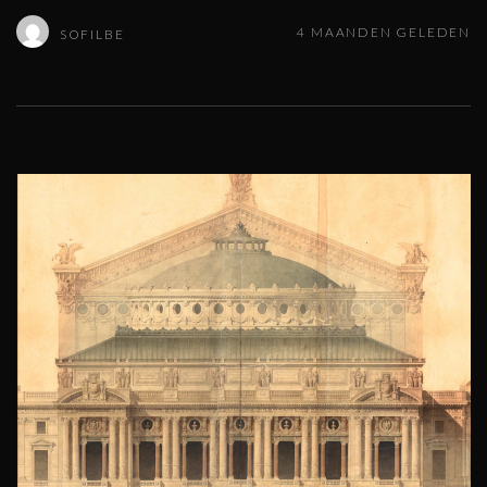
4 MAANDEN GELEDEN
SOFILBE