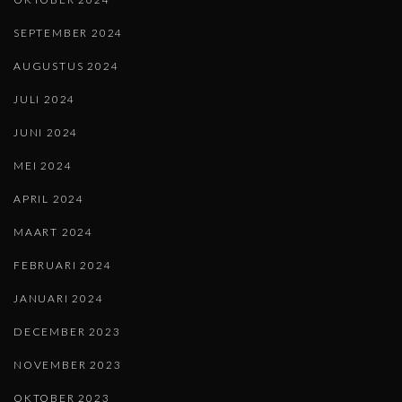
SEPTEMBER 2024
AUGUSTUS 2024
JULI 2024
JUNI 2024
MEI 2024
APRIL 2024
MAART 2024
FEBRUARI 2024
JANUARI 2024
DECEMBER 2023
NOVEMBER 2023
OKTOBER 2023