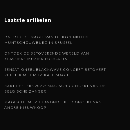
a
e
g
i
Laatste artikelen
n
n
d
ONTDEK DE MAGIE VAN DE KONINKLIJKE
a
MUNTSCHOUWBURG IN BRUSSEL
t
e
ONTDEK DE BETOVERENDE WERELD VAN
i
KLASSIEKE MUZIEK PODCASTS
o
p
SENSATIONEEL BLACKWAVE CONCERT BETOVERT
n
PUBLIEK MET MUZIKALE MAGIE
a
BART PEETERS 2022: MAGISCH CONCERT VAN DE
BELGISCHE ZANGER
g
MAGISCHE MUZIEKAVOND: HET CONCERT VAN
ANDRÉ NIEUWKOOP
i
n